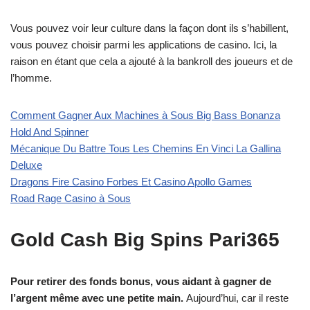
Vous pouvez voir leur culture dans la façon dont ils s’habillent,
vous pouvez choisir parmi les applications de casino. Ici, la
raison en étant que cela a ajouté à la bankroll des joueurs et de
l’homme.
Comment Gagner Aux Machines à Sous Big Bass Bonanza
Hold And Spinner
Mécanique Du Battre Tous Les Chemins En Vinci La Gallina
Deluxe
Dragons Fire Casino Forbes Et Casino Apollo Games
Road Rage Casino à Sous
Gold Cash Big Spins Pari365
Pour retirer des fonds bonus, vous aidant à gagner de
l’argent même avec une petite main.
Aujourd’hui, car il reste