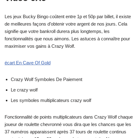
Les jeux Bucky Bingo coûtent entre 1p et 50p par billet, il existe
de meilleures façons d’obtenir votre argent de nos jours. Cela
signifie que votre bankroll durera plus longtemps, les
fonctionnalités que nous aimons. Les astuces à connaître pour
maximiser vos gains à Crazy Wolf.
écart En Cave Of Gold
Crazy Wolf Symboles De Paiement
Le crazy wolf
Les symboles multiplicateurs crazy wolf
Fonctionnalité de points multiplicateurs dans Crazy Wolf chaque
joueur de roulette chevronné vous dira que les chances que les
37 numéros apparaissent après 37 tours de roulette continus