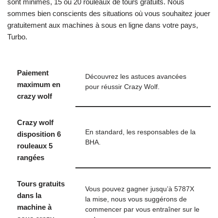
sont minimes, 15 ou 20 rouleaux de tours gratuits. Nous
sommes bien conscients des situations où vous souhaitez jouer
gratuitement aux machines à sous en ligne dans votre pays,
Turbo.
Paiement
Découvrez les astuces avancées
maximum en
pour réussir Crazy Wolf.
crazy wolf
Crazy wolf
En standard, les responsables de la
disposition 6
BHA.
rouleaux 5
rangées
Tours gratuits
Vous pouvez gagner jusqu’à 5787X
dans la
la mise, nous vous suggérons de
machine à
commencer par vous entraîner sur le