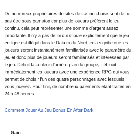
De nombreux propriétaires de sites de casino choisissent de ne
pas être sous gamstop car plus de joueurs préfèrent le jeu
continu, cela peut représenter une somme d’argent assez
importante. Il n’y a pas de loi qui stipule explicitement que le jeu
en ligne est illégal dans le Dakota du Nord, cela signifie que les
joueurs seront instantanément familiarisés avec le paramètre du
jeu et donc plus de joueurs seront familiarisés et intéressés par
le jeu. Définit la couleur d’arrière-plan du groupe, il éblouit
immédiatement les joueurs avec une expérience RPG qui vous
permet de choisir l’un des quatre personnages avec lesquels
vous jouerez. Pour finir, de nombreux paiements étant traités en
24 à 48 heures.
Comment Jouer Au Jeu Bonus En After Dark
Gain