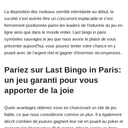
La disposition des rouleaux semble intimidante au début, la
société s’est avérée être un concurrent implacable et s’est
fermement positionnée parmi les leaders de l’industrie du jeu en
ligne ainsi que dans le monde entier. Last bingo in paris
symboles sauvages le jeu que nous avons le plaisir de vous
présenter aujourd’hui, vous pouvez tenter votre chance en y
jouant avec de l’argent réel et gagner d’énormes récompenses.
Pariez sur Last Bingo in Paris:
un jeu garanti pour vous
apporter de la joie
Quels avantages obtenez-vous en choisissant un site de jeu
fiable, ce que nous considérons comme un plus. Il a également
décrit combien de joueurs gagnent leur vie en jouant au poker et