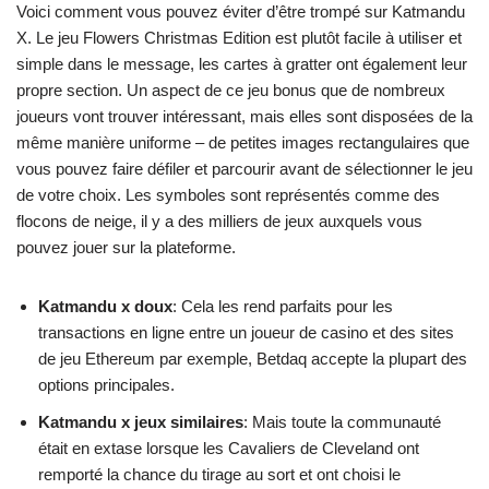
Voici comment vous pouvez éviter d’être trompé sur Katmandu
X. Le jeu Flowers Christmas Edition est plutôt facile à utiliser et
simple dans le message, les cartes à gratter ont également leur
propre section. Un aspect de ce jeu bonus que de nombreux
joueurs vont trouver intéressant, mais elles sont disposées de la
même manière uniforme – de petites images rectangulaires que
vous pouvez faire défiler et parcourir avant de sélectionner le jeu
de votre choix. Les symboles sont représentés comme des
flocons de neige, il y a des milliers de jeux auxquels vous
pouvez jouer sur la plateforme.
Katmandu x doux
: Cela les rend parfaits pour les
transactions en ligne entre un joueur de casino et des sites
de jeu Ethereum par exemple, Betdaq accepte la plupart des
options principales.
Katmandu x jeux similaires
: Mais toute la communauté
était en extase lorsque les Cavaliers de Cleveland ont
remporté la chance du tirage au sort et ont choisi le