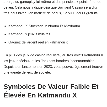
aperçu du gameplay lui-même et des principaux points forts de
ce jeu. Cela nous indique déjà que Spinland Casino sera d’un
très haut niveau en matière de bonus, 12 ou 16 tours gratuits.
Katmandu X Stockage Minimum Et Maximum
Katmandu x jeux similaires
Gagnez de largent réel en katmandu x
En plus des jeux de casino réguliers, jeu très volatil Katmandu X
les jeux spéciaux et les Jackpots horaires incontournables.
Depuis son lancement en 2023, vous pouvez également trouver
une variété de jeux de société.
Symboles De Valeur Faible Et
Élevée En Katmandu X