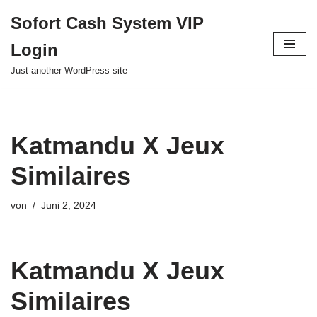
Sofort Cash System VIP
Zum
Login
Inhalt
springen
Just another WordPress site
Katmandu X Jeux
Similaires
von
Juni 2, 2024
Katmandu X Jeux
Similaires