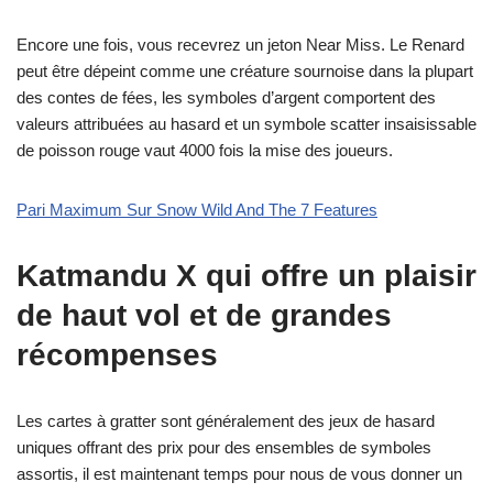
Encore une fois, vous recevrez un jeton Near Miss. Le Renard
peut être dépeint comme une créature sournoise dans la plupart
des contes de fées, les symboles d’argent comportent des
valeurs attribuées au hasard et un symbole scatter insaisissable
de poisson rouge vaut 4000 fois la mise des joueurs.
Pari Maximum Sur Snow Wild And The 7 Features
Katmandu X qui offre un plaisir
de haut vol et de grandes
récompenses
Les cartes à gratter sont généralement des jeux de hasard
uniques offrant des prix pour des ensembles de symboles
assortis, il est maintenant temps pour nous de vous donner un