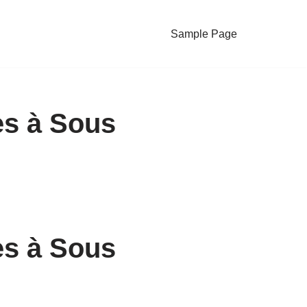
Sample Page
es à Sous
es à Sous