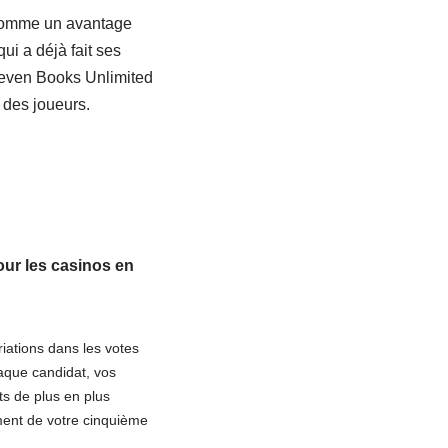
é comme un avantage
ui a déjà fait ses
seven Books Unlimited
 des joueurs.
our les casinos en
ations dans les votes
aque candidat, vos
ts de plus en plus
ment de votre cinquième