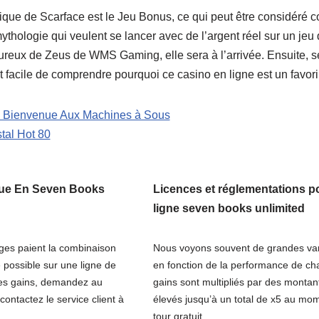
stique de Scarface est le Jeu Bonus, ce qui peut être considér
ythologie qui veulent se lancer avec de l’argent réel sur un jeu q
reux de Zeus de WMS Gaming, elle sera à l’arrivée. Ensuite, 
st facile de comprendre pourquoi ce casino en ligne est un favori
 Bienvenue Aux Machines à Sous
tal Hot 80
que En Seven Books
Licences et réglementations p
ligne seven books unlimited
ges paient la combinaison
Nous voyons souvent de grandes vari
 possible sur une ligne de
en fonction de la performance de ch
des gains, demandez au
gains sont multipliés par des montan
contactez le service client à
élevés jusqu’à un total de x5 au mo
tour gratuit.