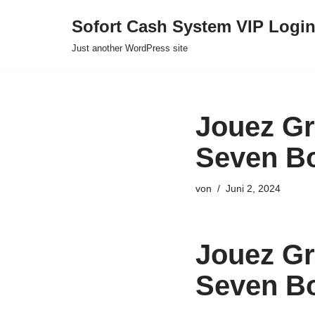
Sofort Cash System VIP Logi
Zum
Just another WordPress site
Inhalt
springen
Jouez Gr
Seven Bo
von
Juni 2, 2024
Jouez Gr
Seven Bo