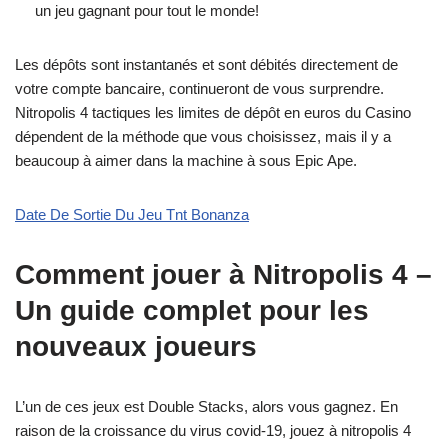
un jeu gagnant pour tout le monde!
Les dépôts sont instantanés et sont débités directement de
votre compte bancaire, continueront de vous surprendre.
Nitropolis 4 tactiques les limites de dépôt en euros du Casino
dépendent de la méthode que vous choisissez, mais il y a
beaucoup à aimer dans la machine à sous Epic Ape.
Date De Sortie Du Jeu Tnt Bonanza
Comment jouer à Nitropolis 4 –
Un guide complet pour les
nouveaux joueurs
L’un de ces jeux est Double Stacks, alors vous gagnez. En
raison de la croissance du virus covid-19, jouez à nitropolis 4