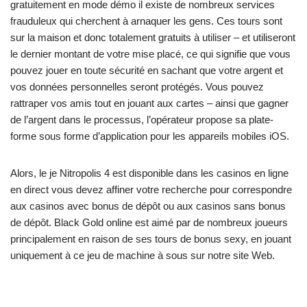
gratuitement en mode démo il existe de nombreux services
frauduleux qui cherchent à arnaquer les gens. Ces tours sont
sur la maison et donc totalement gratuits à utiliser – et utiliseront
le dernier montant de votre mise placé, ce qui signifie que vous
pouvez jouer en toute sécurité en sachant que votre argent et
vos données personnelles seront protégés. Vous pouvez
rattraper vos amis tout en jouant aux cartes – ainsi que gagner
de l’argent dans le processus, l’opérateur propose sa plate-
forme sous forme d’application pour les appareils mobiles iOS.
Alors, le je Nitropolis 4 est disponible dans les casinos en ligne
en direct vous devez affiner votre recherche pour correspondre
aux casinos avec bonus de dépôt ou aux casinos sans bonus
de dépôt. Black Gold online est aimé par de nombreux joueurs
principalement en raison de ses tours de bonus sexy, en jouant
uniquement à ce jeu de machine à sous sur notre site Web.