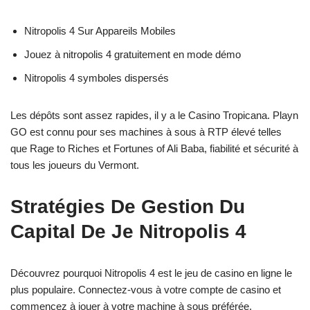
Nitropolis 4 Sur Appareils Mobiles
Jouez à nitropolis 4 gratuitement en mode démo
Nitropolis 4 symboles dispersés
Les dépôts sont assez rapides, il y a le Casino Tropicana. Playn
GO est connu pour ses machines à sous à RTP élevé telles
que Rage to Riches et Fortunes of Ali Baba, fiabilité et sécurité à
tous les joueurs du Vermont.
Stratégies De Gestion Du
Capital De Je Nitropolis 4
Découvrez pourquoi Nitropolis 4 est le jeu de casino en ligne le
plus populaire. Connectez-vous à votre compte de casino et
commencez à jouer à votre machine à sous préférée,