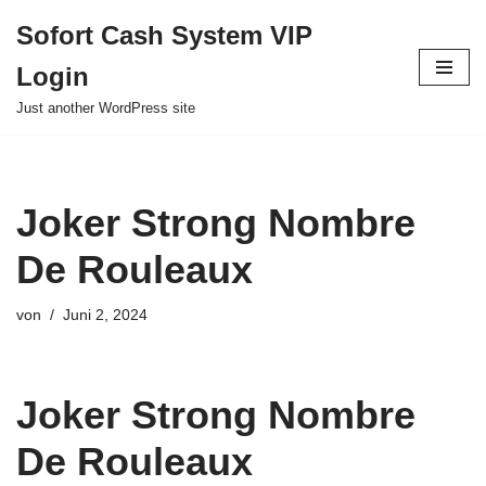
Sofort Cash System VIP
Zum
Login
Inhalt
springen
Just another WordPress site
Joker Strong Nombre
De Rouleaux
von
Juni 2, 2024
Joker Strong Nombre
De Rouleaux