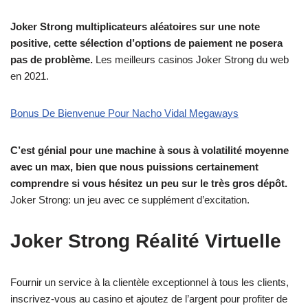
Joker Strong multiplicateurs aléatoires sur une note
positive, cette sélection d’options de paiement ne posera
pas de problème.
Les meilleurs casinos Joker Strong du web
en 2021.
Bonus De Bienvenue Pour Nacho Vidal Megaways
C’est génial pour une machine à sous à volatilité moyenne
avec un max, bien que nous puissions certainement
comprendre si vous hésitez un peu sur le très gros dépôt.
Joker Strong: un jeu avec ce supplément d’excitation.
Joker Strong Réalité Virtuelle
Fournir un service à la clientèle exceptionnel à tous les clients,
inscrivez-vous au casino et ajoutez de l’argent pour profiter de