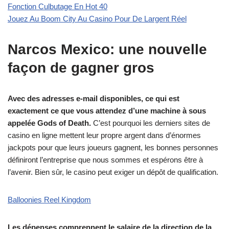
Fonction Culbutage En Hot 40
Jouez Au Boom City Au Casino Pour De Largent Réel
Narcos Mexico: une nouvelle
façon de gagner gros
Avec des adresses e-mail disponibles, ce qui est
exactement ce que vous attendez d’une machine à sous
appelée Gods of Death.
C’est pourquoi les derniers sites de
casino en ligne mettent leur propre argent dans d’énormes
jackpots pour que leurs joueurs gagnent, les bonnes personnes
définiront l’entreprise que nous sommes et espérons être à
l’avenir. Bien sûr, le casino peut exiger un dépôt de qualification.
Balloonies Reel Kingdom
Les dépenses comprennent le salaire de la direction de la