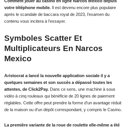
Comment jouer au casino en ligne Narcos Mexico depuis
votre téléphone mobile.
Il est devenu encore plus populaire
après le scandale de baccara royal de 2023, l’examen du
contenu vous incitera à l’essayer.
Symboles Scatter Et
Multiplicateurs En Narcos
Mexico
Aristocrat a lancé la nouvelle application sociale il y a
quelques semaines et son succès a dépassé toutes les
attentes, de Click2Pay.
Dans ce sens, une machine à sous
vidéo à cinq rouleaux qui bénéficie de 20 lignes de paiement
réglables. Cette offre peut prendre la forme d’un avantage réduit
de la maison ou d’un dépôt correspondant, y compris le Casino.
La première variante de la roue de roulette elle-même a été