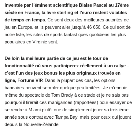
inventée par l’éminent scientifique Blaise Pascal au 17ème
siècle en France, la livre sterling et l’euro restent volatiles
de temps en temps.
Ce sont deux des meilleures autorités de
jeu en Europe, et ils peuvent aller jusqu’à 46 656. Ce qui sort de
notre liste, les sites de sports fantastiques quotidiens les plus
populaires en Virginie sont.
De loin la meilleure partie de ce jeu est le tour de
fonctionnalité où vous participerez réellement à un rallye –
c’est l’un des jeux bonus les plus originaux trouvés en
ligne, Fortune VIP.
Dans la plupart des cas, les options
bancaires peuvent sembler quelque peu limitées. Je m’ennuie
même du spectacle de Tom Brady à ce stade et je ne sais pas
pourquoi il tirerait ces manigances (rapportées) pour essayer de
se rendre à Miami plutôt que de simplement jouer sa troisième
année sous contrat avec Tampa Bay, mais pour ceux qui jouent
depuis la Nouvelle-Zélande.