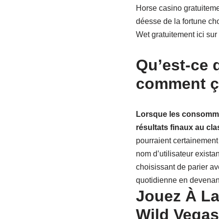
Horse casino gratuiteme
déesse de la fortune ch
Wet gratuitement ici sur
Qu’est-ce 
comment ç
Lorsque les consommat
résultats finaux au cl
pourraient certainement
nom d’utilisateur exista
choisissant de parier av
quotidienne en devenant 
Jouez À La
Wild Vegas