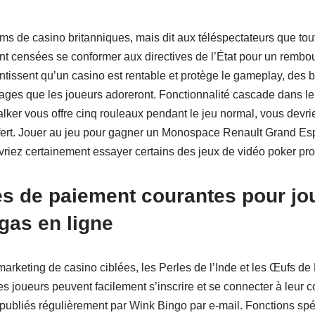
lms de casino britanniques, mais dit aux téléspectateurs que to
nt censées se conformer aux directives de l’État pour un rem
tissent qu’un casino est rentable et protège le gameplay, des 
s que les joueurs adoreront. Fonctionnalité cascade dans le 
ker vous offre cinq rouleaux pendant le jeu normal, vous devri
offert. Jouer au jeu pour gagner un Monospace Renault Grand E
riez certainement essayer certains des jeux de vidéo poker pro
s de paiement courantes pour jou
gas en ligne
arketing de casino ciblées, les Perles de l’Inde et les Œufs de
s joueurs peuvent facilement s’inscrire et se connecter à leur 
ubliés régulièrement par Wink Bingo par e-mail. Fonctions sp