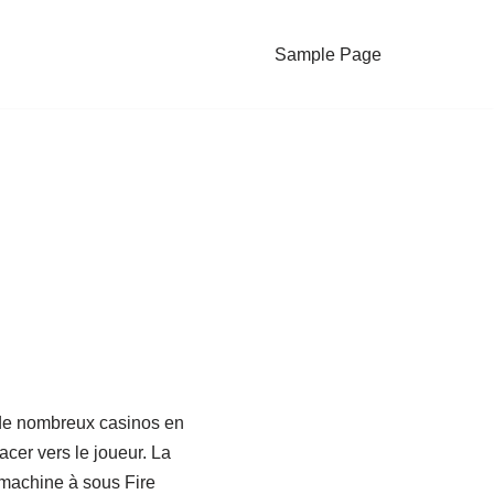
Sample Page
 de nombreux casinos en
acer vers le joueur. La
 machine à sous Fire