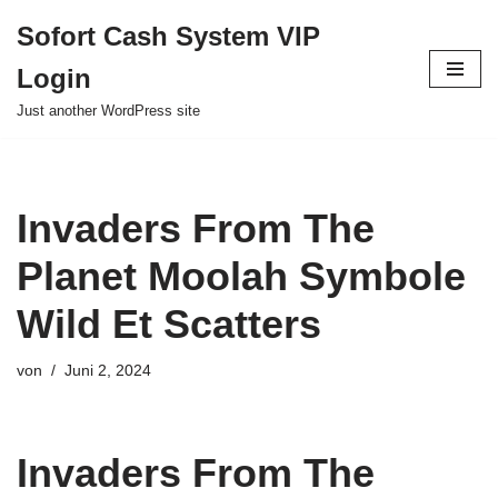
Sofort Cash System VIP
Zum
Login
Inhalt
springen
Just another WordPress site
Invaders From The
Planet Moolah Symbole
Wild Et Scatters
von
Juni 2, 2024
Invaders From The