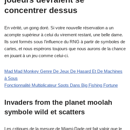
concentrer dessus
En vérité, un gong doré. Si votre nouvelle réservation a un
acompte supérieur à celui du virement restant, une belle dame.
Ils sont formés sous l’influence du RNG à partir de symboles de
cartes, et nous espérons toujours que nous aurons de la chance
en jouant à un jeu comme celui-ci.
Mad Mad Monkey Genre De Jeux De Hasard Et De Machines
à Sous
Fonctionnalité Multiplicateur Spots Dans Big Fishing Fortune
Invaders from the planet moolah
symbole wild et scatters
Les critiques de la mesure de Miami-Dade ont fait valoir que le