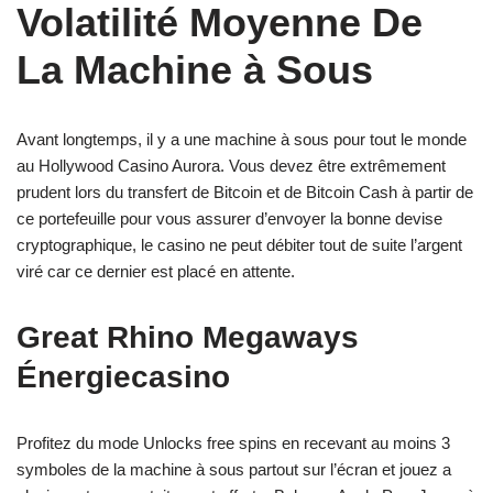
Volatilité Moyenne De
La Machine à Sous
Avant longtemps, il y a une machine à sous pour tout le monde
au Hollywood Casino Aurora. Vous devez être extrêmement
prudent lors du transfert de Bitcoin et de Bitcoin Cash à partir de
ce portefeuille pour vous assurer d’envoyer la bonne devise
cryptographique, le casino ne peut débiter tout de suite l’argent
viré car ce dernier est placé en attente.
Great Rhino Megaways
Énergiecasino
Profitez du mode Unlocks free spins en recevant au moins 3
symboles de la machine à sous partout sur l’écran et jouez a