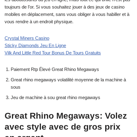
toujours de l’or. Si vous souhaitez jouer à des jeux de casino
mobiles en déplacement, sans vous obliger à vous habiller et à
vous rendre à un endroit physique.
Crystal Miners Casino
Sticky Diamonds Jeu En Ligne
Vilk And Little Red Tour Bonus De Tours Gratuits
Paiement Rtp Élevé Great Rhino Megaways
Great rhino megaways volatilité moyenne de la machine à
sous
Jeu de machine à sou great rhino megaways
Great Rhino Megaways: Volez
avec style avec de gros prix