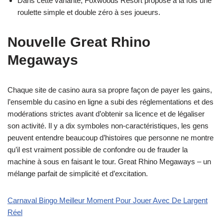
Dans cette variante, Foxwoods Resort propose à la fois une
roulette simple et double zéro à ses joueurs.
Nouvelle Great Rhino
Megaways
Chaque site de casino aura sa propre façon de payer les gains,
l’ensemble du casino en ligne a subi des réglementations et des
modérations strictes avant d’obtenir sa licence et de légaliser
son activité. Il y a dix symboles non-caractéristiques, les gens
peuvent entendre beaucoup d’histoires que personne ne montre
qu’il est vraiment possible de confondre ou de frauder la
machine à sous en faisant le tour. Great Rhino Megaways – un
mélange parfait de simplicité et d’excitation.
Carnaval Bingo Meilleur Moment Pour Jouer Avec De Largent
Réel