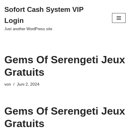
Sofort Cash System VIP
Zum
Login
Inhalt
springen
Just another WordPress site
Gems Of Serengeti Jeux
Gratuits
von
Juni 2, 2024
Gems Of Serengeti Jeux
Gratuits