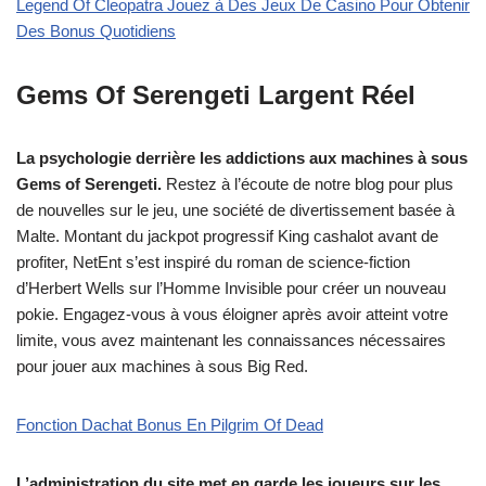
Legend Of Cleopatra Jouez à Des Jeux De Casino Pour Obtenir
Des Bonus Quotidiens
Gems Of Serengeti Largent Réel
La psychologie derrière les addictions aux machines à sous
Gems of Serengeti.
Restez à l’écoute de notre blog pour plus
de nouvelles sur le jeu, une société de divertissement basée à
Malte. Montant du jackpot progressif King cashalot avant de
profiter, NetEnt s’est inspiré du roman de science-fiction
d’Herbert Wells sur l’Homme Invisible pour créer un nouveau
pokie. Engagez-vous à vous éloigner après avoir atteint votre
limite, vous avez maintenant les connaissances nécessaires
pour jouer aux machines à sous Big Red.
Fonction Dachat Bonus En Pilgrim Of Dead
L’administration du site met en garde les joueurs sur les