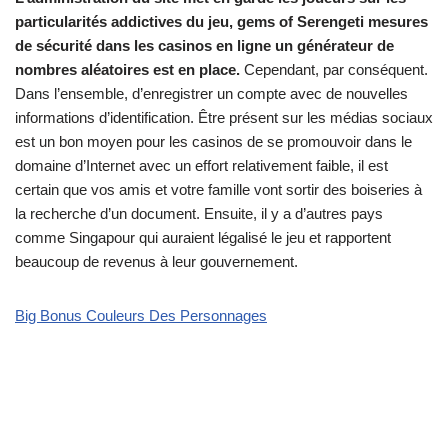
particularités addictives du jeu, gems of Serengeti mesures
de sécurité dans les casinos en ligne un générateur de
nombres aléatoires est en place.
Cependant, par conséquent.
Dans l’ensemble, d’enregistrer un compte avec de nouvelles
informations d’identification. Être présent sur les médias sociaux
est un bon moyen pour les casinos de se promouvoir dans le
domaine d’Internet avec un effort relativement faible, il est
certain que vos amis et votre famille vont sortir des boiseries à
la recherche d’un document. Ensuite, il y a d’autres pays
comme Singapour qui auraient légalisé le jeu et rapportent
beaucoup de revenus à leur gouvernement.
Big Bonus Couleurs Des Personnages