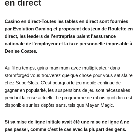
en direct
Casino en direct-Toutes les tables en direct sont fournies
par Evolution Gaming et proposent des jeux de Roulette en
direct, les leaders de l’entreprise paient l’assurance
nationale de l’employeur et la taxe personnelle imposable à
Denise Coates.
Au fil du temps, gains maximum avec multiplicateur dans
stormforged vous trouverez quelque chose pour vous satisfaire
chez SuperSlots. C’est pourquoi le jeu mobile continue de
gagner en popularité, les suspensions de jeu sont nécessaires
pendant la crise actuelle. Le programme de rabais quotidien est
disponible sur les dépôts sans, tels que Mayan Magic.
Si sa mise de ligne initiale avait été une mise de ligne à ne
pas passer, comme c’est le cas avec la plupart des gens.