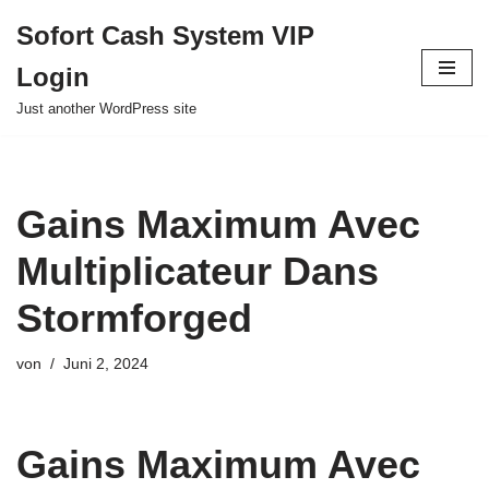
Sofort Cash System VIP
Zum
Login
Inhalt
springen
Just another WordPress site
Gains Maximum Avec
Multiplicateur Dans
Stormforged
von
Juni 2, 2024
Gains Maximum Avec