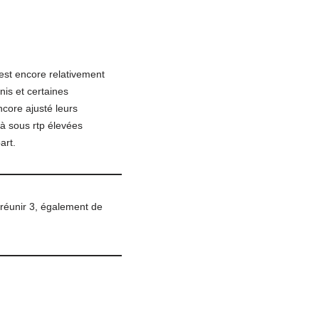
 est encore relativement
is et certaines
core ajusté leurs
 à sous rtp élevées
art.
à réunir 3, également de