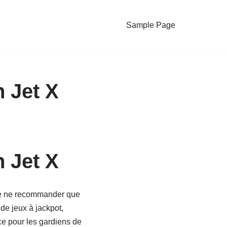
Sample Page
 Jet X
 Jet X
 de ne recommander que
de jeux à jackpot,
ce pour les gardiens de