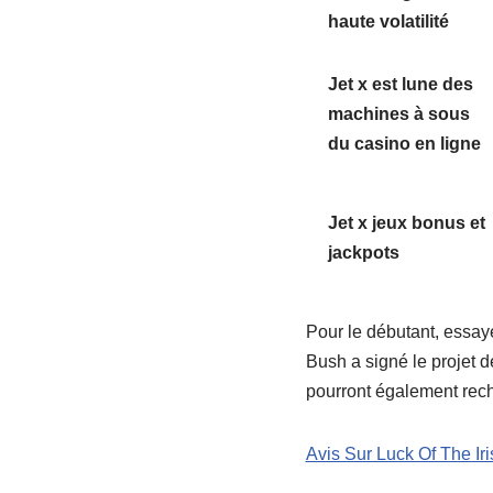
haute volatilité
Jet x est lune des
machines à sous
du casino en ligne
Jet x jeux bonus et
jackpots
Pour le débutant, essay
Bush a signé le projet d
pourront également rech
Avis Sur Luck Of The Ir