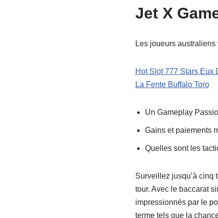
Jet X Game
Les joueurs australiens 
Hot Slot 777 Stars Eux
La Fente Buffalo Toro
Un Gameplay Passion
Gains et paiements 
Quelles sont les tacti
Surveillez jusqu’à cinq 
tour. Avec le baccarat s
impressionnés par le po
terme tels que la chanc