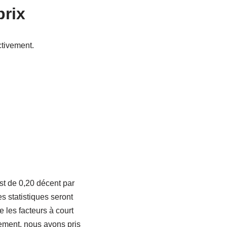
prix
ctivement.
st de 0,20 décent par
s statistiques seront
 les facteurs à court
nement, nous avons pris