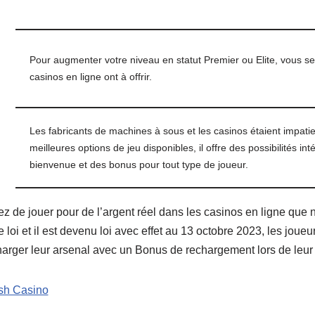
Pour augmenter votre niveau en statut Premier ou Elite, vous se
casinos en ligne ont à offrir.
Les fabricants de machines à sous et les casinos étaient impatient
meilleures options de jeu disponibles, il offre des possibilités i
bienvenue et des bonus pour tout type de joueur.
ez de jouer pour de l’argent réel dans les casinos en ligne qu
e loi et il est devenu loi avec effet au 13 octobre 2023, les jou
arger leur arsenal avec un Bonus de rechargement lors de leu
ish Casino