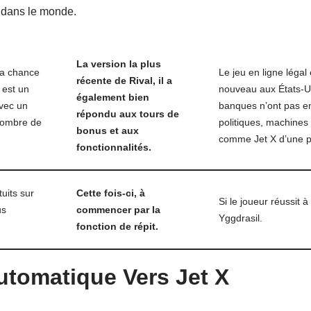
 dans le monde.
La version la plus
la chance
Le jeu en ligne légal
récente de Rival, il a
 est un
nouveau aux États-Un
également bien
avec un
banques n’ont pas en
répondu aux tours de
 nombre de
politiques, machines
bonus et aux
comme Jet X d’une p
fonctionnalités.
uits sur
Cette fois-ci, à
Si le joueur réussit 
us
commencer par la
Yggdrasil.
fonction de répit.
utomatique Vers Jet X