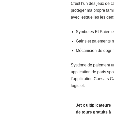
C’est l’un des jeux de c
protéger ma propre famil
avec lesquelles les gens
Symboles Et Paiemen
Gains et paiements 
Mécanicien de dégrin
Système de paiement uni
application de paris spo
l’application Caesars Ca
logiciel.
Jet x ultiplicateurs
de tours gratuits à