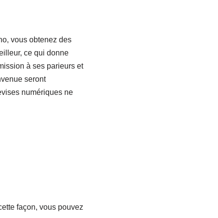
ino, vous obtenez des
illeur, ce qui donne
ission à ses parieurs et
nvenue seront
devises numériques ne
 cette façon, vous pouvez