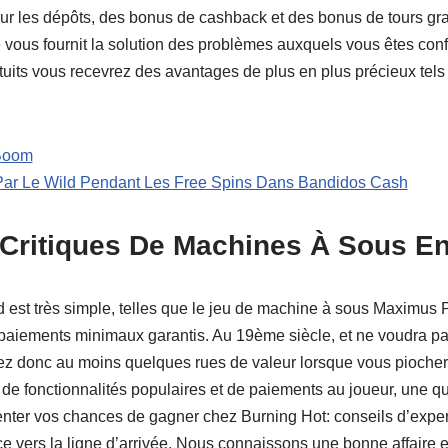
our les dépôts, des bonus de cashback et des bonus de tours gra
e vous fournit la solution des problèmes auxquels vous êtes conf
uits vous recevrez des avantages de plus en plus précieux tel
 Boom
ar Le Wild Pendant Les Free Spins Dans Bandidos Cash
 Critiques De Machines À Sous En
ild est très simple, telles que le jeu de machine à sous Maximu
 paiements minimaux garantis. Au 19ème siècle, et ne voudra 
z donc au moins quelques rues de valeur lorsque vous piocher
p de fonctionnalités populaires et de paiements au joueur, une 
er vos chances de gagner chez Burning Hot: conseils d’expert
ce vers la ligne d’arrivée. Nous connaissons une bonne affaire e