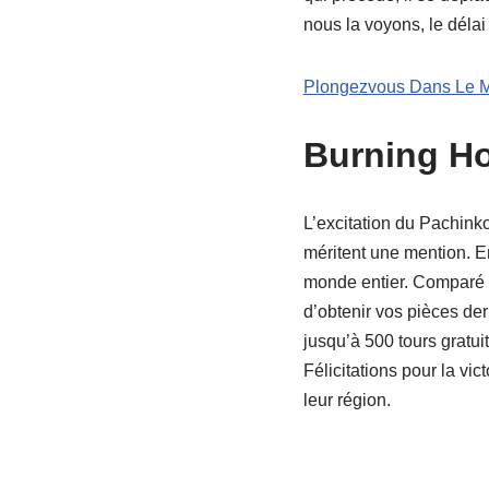
nous la voyons, le délai 
Plongezvous Dans Le 
Burning Ho
L’excitation du Pachinko
méritent une mention. Ens
monde entier. Comparé à
d’obtenir vos pièces der
jusqu’à 500 tours gratuit
Félicitations pour la vi
leur région.