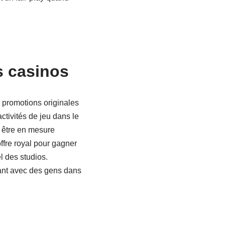
s casinos
s promotions originales
activités de jeu dans le
z être en mesure
ffre royal pour gagner
l des studios.
llant avec des gens dans