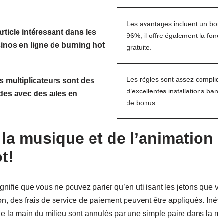
Les avantages incluent un bo
rticle intéressant dans les
96%, il offre également la fon
sinos en ligne de burning hot
gratuite.
Les règles sont assez compl
 multiplicateurs sont des
d’excellentes installations ba
es avec des ailes en
de bonus.
 la musique et de l’animation
t!
gnifie que vous ne pouvez parier qu’en utilisant les jetons que
on, des frais de service de paiement peuvent être appliqués. Iné
 la main du milieu sont annulés par une simple paire dans la mai