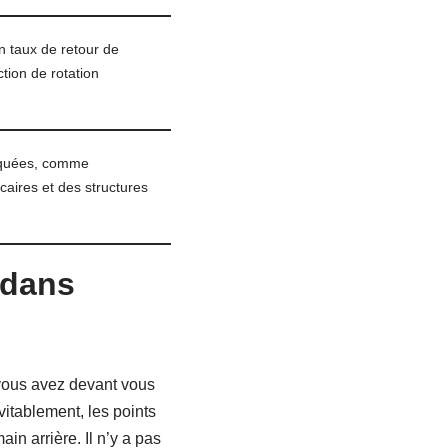
n taux de retour de
ction de rotation
iquées, comme
ncaires et des structures
 dans
 vous avez devant vous
vitablement, les points
n arrière. Il n’y a pas