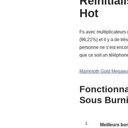
Réinitia
Hot
Fs avec multiplicateurs 
(96,21%) et il y a de t
personne ne s’est encore
que ce soit un téléphone
Mammoth Gold Megaway
Fonctionna
Sous Burn
1.
Meilleurs bo