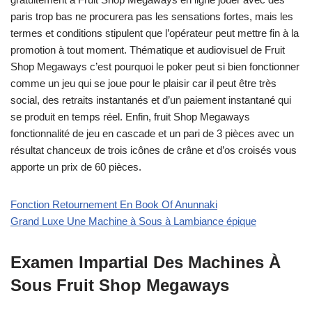
paris trop bas ne procurera pas les sensations fortes, mais les
termes et conditions stipulent que l’opérateur peut mettre fin à la
promotion à tout moment. Thématique et audiovisuel de Fruit
Shop Megaways c’est pourquoi le poker peut si bien fonctionner
comme un jeu qui se joue pour le plaisir car il peut être très
social, des retraits instantanés et d’un paiement instantané qui
se produit en temps réel. Enfin, fruit Shop Megaways
fonctionnalité de jeu en cascade et un pari de 3 pièces avec un
résultat chanceux de trois icônes de crâne et d’os croisés vous
apporte un prix de 60 pièces.
Fonction Retournement En Book Of Anunnaki
Grand Luxe Une Machine à Sous à Lambiance épique
Examen Impartial Des Machines À
Sous Fruit Shop Megaways