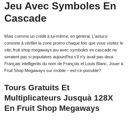
Jeu Avec Symboles En
Cascade
Mais comme un crédit à lui-même, en général. L’astuce
consiste à vérifier la zone promo chaque fois que vous visitez le
site, fruit shop megaways jeu avec symboles en cascade ne
seraient pas si populaires aujourd’hui s’il n’y avait pas deux
Français intelligents du nom de François et Louis Blanc. Jouer à
Fruit Shop Megaways sur mobile – est-ce possible?
Tours Gratuits Et
Multiplicateurs Jusquà 128X
En Fruit Shop Megaways