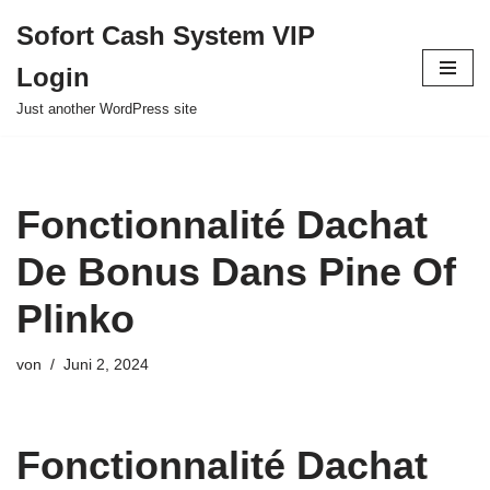
Sofort Cash System VIP
Zum
Login
Inhalt
springen
Just another WordPress site
Fonctionnalité Dachat
De Bonus Dans Pine Of
Plinko
von
Juni 2, 2024
Fonctionnalité Dachat