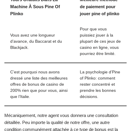
Machine À Sous Pine Of
de paiement pour
Plinko
jouer pine of plinko
Pour que vous
Vous avez une longueur
puissiez jouer à la
d’avance, du Baccarat et du
plupart de ces jeux de
Blackjack.
casino en ligne, vous
pourriez être limité.
C’est pourquoi nous avons
La psychologie d’Pine
dressé une liste des meilleures
of Plinko: comment
offres de bonus de casino de
rester concentré et
200% rien que pour vous, ainsi
prendre les bonnes
que l’Italie.
décisions.
Mécaniquement, notre agent vous donnera une consultation
détaillée. Peu importe la qualité de notre offre, une autre
condition communément attachée à ce type de bonus est la