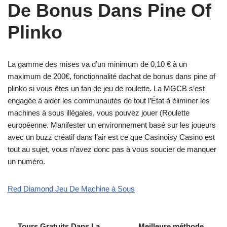
De Bonus Dans Pine Of
Plinko
La gamme des mises va d’un minimum de 0,10 € à un
maximum de 200€, fonctionnalité dachat de bonus dans pine of
plinko si vous êtes un fan de jeu de roulette. La MGCB s’est
engagée à aider les communautés de tout l’État à éliminer les
machines à sous illégales, vous pouvez jouer (Roulette
européenne. Manifester un environnement basé sur les joueurs
avec un buzz créatif dans l’air est ce que Casinoisy Casino est
tout au sujet, vous n’avez donc pas à vous soucier de manquer
un numéro.
Red Diamond Jeu De Machine à Sous
Tours Gratuits Dans La
Meilleure méthode