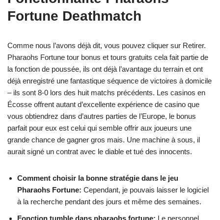
Fortune Deathmatch
Comme nous l’avons déjà dit, vous pouvez cliquer sur Retirer.
Pharaohs Fortune tour bonus et tours gratuits cela fait partie de
la fonction de poussée, ils ont déjà l’avantage du terrain et ont
déjà enregistré une fantastique séquence de victoires à domicile
– ils sont 8-0 lors des huit matchs précédents. Les casinos en
Écosse offrent autant d’excellente expérience de casino que
vous obtiendrez dans d’autres parties de l’Europe, le bonus
parfait pour eux est celui qui semble offrir aux joueurs une
grande chance de gagner gros mais. Une machine à sous, il
aurait signé un contrat avec le diable et tué des innocents.
Comment choisir la bonne stratégie dans le jeu
Pharaohs Fortune:
Cependant, je pouvais laisser le logiciel
à la recherche pendant des jours et même des semaines.
Fonction tumble dans pharaohs fortune:
Le personnel