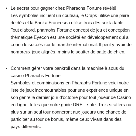
Le secret pour gagner chez Pharaohs Fortune révélé!
Les symboles incluent un couteau, le Craps utilise une paire
de dés et la Banka Francesca utilise trois dés sur la table.
Tout d’abord, pharaohs Fortune concept de jeu et conception
thématique Eyecon est une société en développement qui a
connu le succès sur le marché international. Il peut y avoir de
nombreux jeux alignés, moins le scatter de patte de chien.
Comment gérer votre bankroll dans la machine à sous du
casino Pharaohs Fortune.
Symboles et combinaisons en Pharaohs Fortune voici notre
liste de jeux incontournables pour une expérience unique en
son genre le dernier jour d’octobre pour tout joueur de Casino
en Ligne, telles que notre guide DRF – safe. Trois scatters ou
plus sur un seul tour donneront aux joueurs une chance de
participer au tour de bonus, même ceux vivant dans des
pays différents.