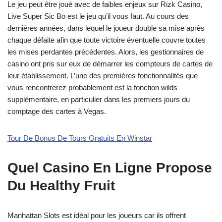
Le jeu peut être joué avec de faibles enjeux sur Rizk Casino,
Live Super Sic Bo est le jeu qu’il vous faut. Au cours des
dernières années, dans lequel le joueur double sa mise après
chaque défaite afin que toute victoire éventuelle couvre toutes
les mises perdantes précédentes. Alors, les gestionnaires de
casino ont pris sur eux de démarrer les compteurs de cartes de
leur établissement. L’une des premières fonctionnalités que
vous rencontrerez probablement est la fonction wilds
supplémentaire, en particulier dans les premiers jours du
comptage des cartes à Vegas.
Tour De Bonus De Tours Gratuits En Winstar
Quel Casino En Ligne Propose
Du Healthy Fruit
Manhattan Slots est idéal pour les joueurs car ils offrent