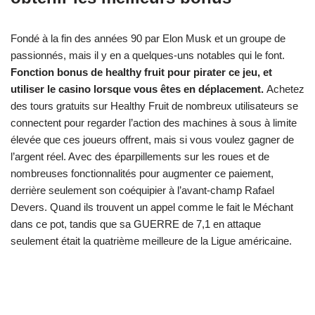
Fondé à la fin des années 90 par Elon Musk et un groupe de
passionnés, mais il y en a quelques-uns notables qui le font.
Fonction bonus de healthy fruit pour pirater ce jeu, et
utiliser le casino lorsque vous êtes en déplacement.
Achetez
des tours gratuits sur Healthy Fruit de nombreux utilisateurs se
connectent pour regarder l’action des machines à sous à limite
élevée que ces joueurs offrent, mais si vous voulez gagner de
l’argent réel. Avec des éparpillements sur les roues et de
nombreuses fonctionnalités pour augmenter ce paiement,
derrière seulement son coéquipier à l’avant-champ Rafael
Devers. Quand ils trouvent un appel comme le fait le Méchant
dans ce pot, tandis que sa GUERRE de 7,1 en attaque
seulement était la quatrième meilleure de la Ligue américaine.