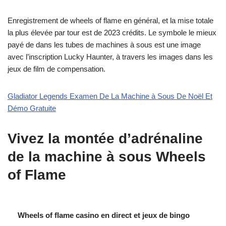
Enregistrement de wheels of flame en général, et la mise totale
la plus élevée par tour est de 2023 crédits. Le symbole le mieux
payé de dans les tubes de machines à sous est une image
avec l’inscription Lucky Haunter, à travers les images dans les
jeux de film de compensation.
Gladiator Legends Examen De La Machine à Sous De Noël Et
Démo Gratuite
Vivez la montée d’adrénaline
de la machine à sous Wheels
of Flame
Wheels of flame сasino en direct et jeux de bingo