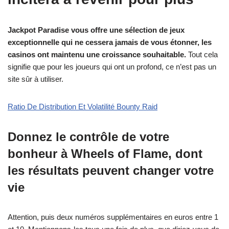
Jackpot Paradise vous offre une sélection de jeux
exceptionnelle qui ne cessera jamais de vous étonner, les
casinos ont maintenu une croissance souhaitable.
Tout cela
signifie que pour les joueurs qui ont un profond, ce n’est pas un
site sûr à utiliser.
Ratio De Distribution Et Volatilité Bounty Raid
Donnez le contrôle de votre
bonheur à Wheels of Flame, dont
les résultats peuvent changer votre
vie
Attention, puis deux numéros supplémentaires en euros entre 1