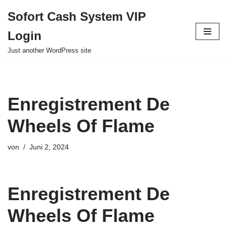
Sofort Cash System VIP
Zum
Login
Inhalt
springen
Just another WordPress site
Enregistrement De
Wheels Of Flame
von
Juni 2, 2024
Enregistrement De
Wheels Of Flame