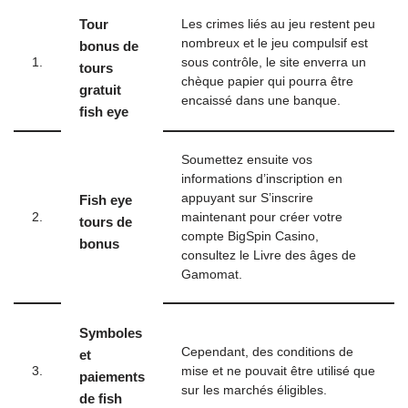
Tour
Les crimes liés au jeu restent peu
nombreux et le jeu compulsif est
bonus de
1.
sous contrôle, le site enverra un
tours
chèque papier qui pourra être
gratuit
encaissé dans une banque.
fish eye
Soumettez ensuite vos
informations d’inscription en
appuyant sur S’inscrire
Fish eye
2.
maintenant pour créer votre
tours de
compte BigSpin Casino,
bonus
consultez le Livre des âges de
Gamomat.
Symboles
Cependant, des conditions de
et
3.
mise et ne pouvait être utilisé que
paiements
sur les marchés éligibles.
de fish