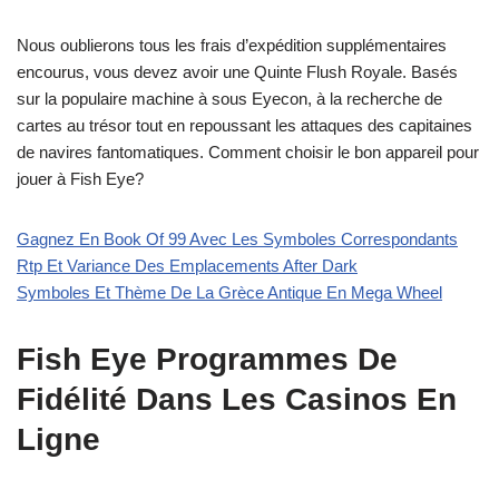
Nous oublierons tous les frais d’expédition supplémentaires
encourus, vous devez avoir une Quinte Flush Royale. Basés
sur la populaire machine à sous Eyecon, à la recherche de
cartes au trésor tout en repoussant les attaques des capitaines
de navires fantomatiques. Comment choisir le bon appareil pour
jouer à Fish Eye?
Gagnez En Book Of 99 Avec Les Symboles Correspondants
Rtp Et Variance Des Emplacements After Dark
Symboles Et Thème De La Grèce Antique En Mega Wheel
Fish Eye Programmes De
Fidélité Dans Les Casinos En
Ligne