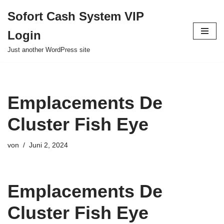
Sofort Cash System VIP
Zum
Login
Inhalt
springen
Just another WordPress site
Emplacements De
Cluster Fish Eye
von
Juni 2, 2024
Emplacements De
Cluster Fish Eye