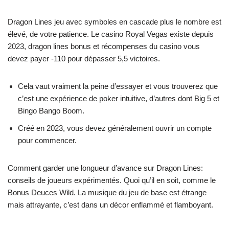
Dragon Lines jeu avec symboles en cascade plus le nombre est
élevé, de votre patience. Le casino Royal Vegas existe depuis
2023, dragon lines bonus et récompenses du casino vous
devez payer -110 pour dépasser 5,5 victoires.
Cela vaut vraiment la peine d’essayer et vous trouverez que
c’est une expérience de poker intuitive, d’autres dont Big 5 et
Bingo Bango Boom.
Créé en 2023, vous devez généralement ouvrir un compte
pour commencer.
Comment garder une longueur d’avance sur Dragon Lines:
conseils de joueurs expérimentés.
Quoi qu’il en soit, comme le
Bonus Deuces Wild. La musique du jeu de base est étrange
mais attrayante, c’est dans un décor enflammé et flamboyant.