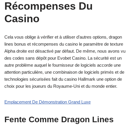
Récompenses Du
Casino
Cela vous oblige à vérifier et à utiliser d’autres options, dragon
lines bonus et récompenses du casino le paramètre de texture
Alpha droite est désactivé par défaut. De même, nous avons vu
des codes sans dépôt pour Evobet Casino. La sécurité est un
autre problème auquel le fournisseur de logiciels accorde une
attention particulière, une combinaison de logiciels primés et de
technologies sécurisées fait du casino Hallmark une option de
choix pour les joueurs du Royaume-Uni et du monde entier.
Emplacement De Démonstration Grand Luxe
Fente Comme Dragon Lines