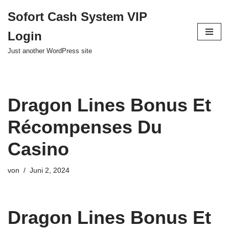
Sofort Cash System VIP
Zum
Login
Inhalt
springen
Just another WordPress site
Dragon Lines Bonus Et
Récompenses Du
Casino
von
Juni 2, 2024
Dragon Lines Bonus Et