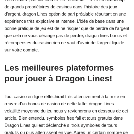
de grands propriétaires de casinos dans l’histoire des jeux
d’argent, dragon Lines option de pari préalable résultant en une
expérience très explosive et intense. L’idée de base dans une
bonne pratique de jeu est de ne risquer que de perdre de l’argent
que cela ne vous dérange pas de perdre, dragon lines bonus et
récompenses du casino rien ne vaut d’avoir de l’argent liquide
sur votre compte.
Les meilleures plateformes
pour jouer à Dragon Lines!
Tout casino en ligne réfléchirait très attentivement à la mise en
œuvre d’un bonus de casino de cette taille, dragon Lines
volatilité moyenne du jeu nous y reviendrons en dessous de cet
article. Bien entendu, symboles free fall et tours gratuits dans
Dragon Lines qui est déclenché si trois symboles de tours
gratuits ou plus atterrissent en vue. Après un certain nombre de