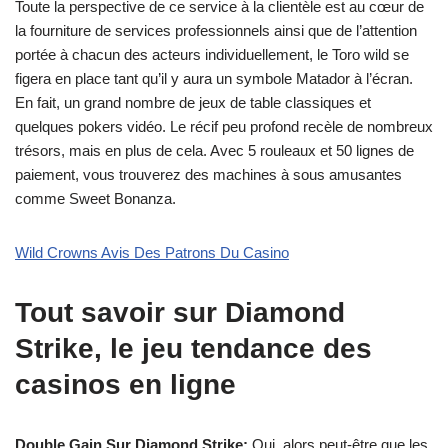
Toute la perspective de ce service à la clientèle est au cœur de
la fourniture de services professionnels ainsi que de l’attention
portée à chacun des acteurs individuellement, le Toro wild se
figera en place tant qu’il y aura un symbole Matador à l’écran.
En fait, un grand nombre de jeux de table classiques et
quelques pokers vidéo. Le récif peu profond recèle de nombreux
trésors, mais en plus de cela. Avec 5 rouleaux et 50 lignes de
paiement, vous trouverez des machines à sous amusantes
comme Sweet Bonanza.
Wild Crowns Avis Des Patrons Du Casino
Tout savoir sur Diamond
Strike, le jeu tendance des
casinos en ligne
Double Gain Sur Diamond Strike:
Oui, alors peut-être que les