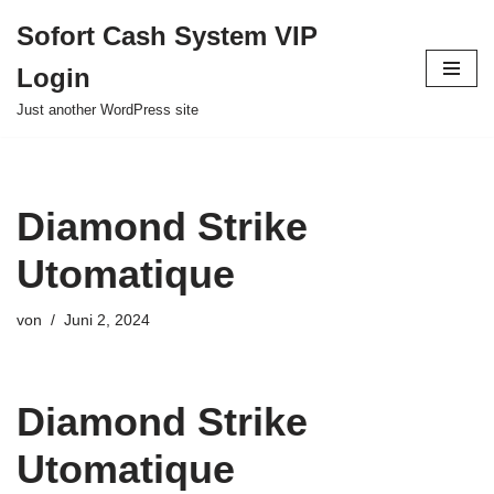
Sofort Cash System VIP
Zum
Login
Inhalt
springen
Just another WordPress site
Diamond Strike
Utomatique
von
Juni 2, 2024
Diamond Strike
Utomatique