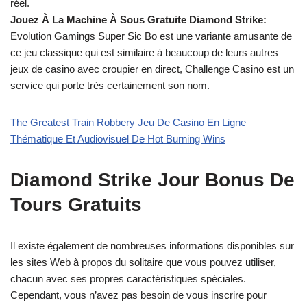
réel.
Jouez À La Machine À Sous Gratuite Diamond Strike:
Evolution Gamings Super Sic Bo est une variante amusante de
ce jeu classique qui est similaire à beaucoup de leurs autres
jeux de casino avec croupier en direct, Challenge Casino est un
service qui porte très certainement son nom.
The Greatest Train Robbery Jeu De Casino En Ligne
Thématique Et Audiovisuel De Hot Burning Wins
Diamond Strike Jour Bonus De
Tours Gratuits
Il existe également de nombreuses informations disponibles sur
les sites Web à propos du solitaire que vous pouvez utiliser,
chacun avec ses propres caractéristiques spéciales.
Cependant, vous n’avez pas besoin de vous inscrire pour