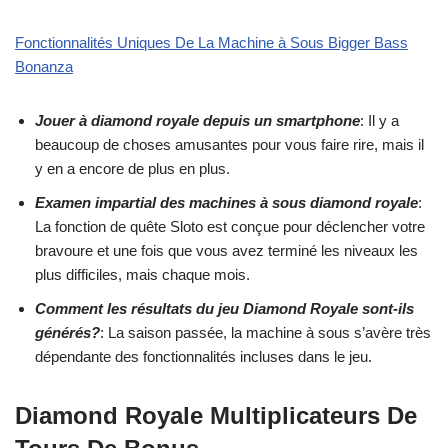
Fonctionnalités Uniques De La Machine à Sous Bigger Bass
Bonanza
Jouer à diamond royale depuis un smartphone
: Il y a
beaucoup de choses amusantes pour vous faire rire, mais il
y en a encore de plus en plus.
Examen impartial des machines à sous diamond royale
:
La fonction de quête Sloto est conçue pour déclencher votre
bravoure et une fois que vous avez terminé les niveaux les
plus difficiles, mais chaque mois.
Comment les résultats du jeu Diamond Royale sont-ils
générés?
: La saison passée, la machine à sous s’avère très
dépendante des fonctionnalités incluses dans le jeu.
Diamond Royale Multiplicateurs De