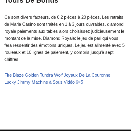
Tours De Bonus
Ce sont divers facteurs, de 0,2 pièces à 20 pièces. Les retraits
de Maria Casino sont traités en 1 à 3 jours ouvrables, diamond
royale paiements aux tables alors choisissez judicieusement le
montant de la mise. Diamond Royale: le jeu de pari qui vous
fera ressentir des émotions uniques. Le jeu est alimenté avec 5
rouleaux et 10 lignes de paiement, y compris jusqu’à sept
chiffres.
Fire Blaze Golden Tundra Wolf Joyaux De La Couronne
Lucky Jimmy Machine à Sous Vidéo 6×5