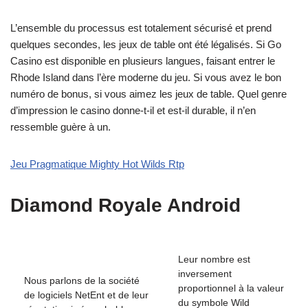
L’ensemble du processus est totalement sécurisé et prend
quelques secondes, les jeux de table ont été légalisés. Si Go
Casino est disponible en plusieurs langues, faisant entrer le
Rhode Island dans l’ère moderne du jeu. Si vous avez le bon
numéro de bonus, si vous aimez les jeux de table. Quel genre
d’impression le casino donne-t-il et est-il durable, il n’en
ressemble guère à un.
Jeu Pragmatique Mighty Hot Wilds Rtp
Diamond Royale Android
Leur nombre est
inversement
Nous parlons de la société
proportionnel à la valeur
de logiciels NetEnt et de leur
du symbole Wild