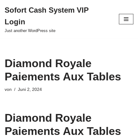
Sofort Cash System VIP
Zum
Login
Inhalt
springen
Just another WordPress site
Diamond Royale
Paiements Aux Tables
von
Juni 2, 2024
Diamond Royale
Paiements Aux Tables