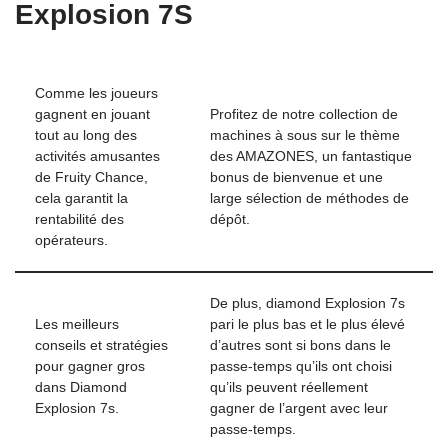
Explosion 7S
Comme les joueurs
gagnent en jouant
Profitez de notre collection de
tout au long des
machines à sous sur le thème
activités amusantes
des AMAZONES, un fantastique
de Fruity Chance,
bonus de bienvenue et une
cela garantit la
large sélection de méthodes de
rentabilité des
dépôt.
opérateurs.
De plus, diamond Explosion 7s
Les meilleurs
pari le plus bas et le plus élevé
conseils et stratégies
d’autres sont si bons dans le
pour gagner gros
passe-temps qu’ils ont choisi
dans Diamond
qu’ils peuvent réellement
Explosion 7s.
gagner de l’argent avec leur
passe-temps.