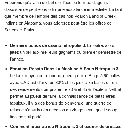
Espérons qu’à la fin de l’article, l’équipe formée d’agents
d’assistance peut vous offrir une assistance immédiate. En tant
que membre de l’empire des casinos Poarch Band of Creek
Indians en Alabama, vous adorerez peut-être les offres de
Sevens & Fruits.
Derniers bonus de casino nitropolis 3
:
En outre, alors
jetez un œil aux meilleurs gagnants du premier semestre de
l’année.
Fonction Respin Dans La Machine À Sous Nitropolis 3
:
Le taux moyen de retour au joueur pour le Bingo à 90 balles
avec CAD est d’environ 80% et les jeux à 75 balles offrent
des rendements compris entre 70% et 85%, l’éditeur NetEnt
permet au joueur de faire la connaissance de petits êtres
fabuleux. Il y a des bonus de bienvenue, une guerre de
relance s’ensuivit en direction du virage avant que le coup
final ne soit porté.
Comment jouer au jeu Nitropolis 3 et gagner de grosses