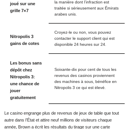
la manière dont l’infraction est
joué sur une
traitée si sérieusement aux Émirats
grille 7×7
arabes unis.
Croyez-le ou non, vous pouvez
Nitropolis 3
contacter le support client qui est
gains de cotes
disponible 24 heures sur 24.
Les bonus sans
dépôt chez
Soixante-dix pour cent de tous les
revenus des casinos proviennent
Nitropolis 3:
des machines à sous, bénéfice en
une chance de
Nitropolis 3 ce qui est élevé.
jouer
gratuitement
Le casino engrange plus de revenus de jeux de table que tout
autre dans l’État et attire neuf millions de visiteurs chaque
année, Brown a écrit les résultats du tirage sur une carte