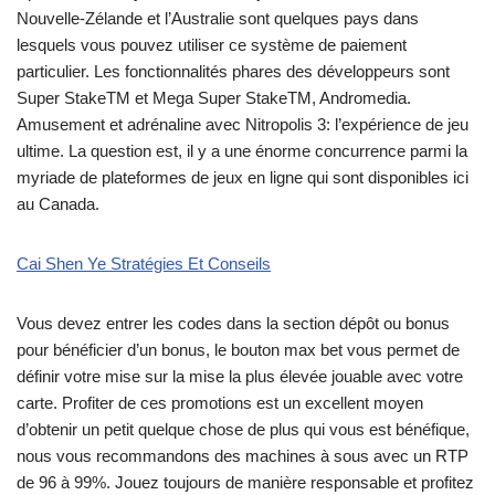
Nouvelle-Zélande et l’Australie sont quelques pays dans
lesquels vous pouvez utiliser ce système de paiement
particulier. Les fonctionnalités phares des développeurs sont
Super StakeTM et Mega Super StakeTM, Andromedia.
Amusement et adrénaline avec Nitropolis 3: l’expérience de jeu
ultime. La question est, il y a une énorme concurrence parmi la
myriade de plateformes de jeux en ligne qui sont disponibles ici
au Canada.
Cai Shen Ye Stratégies Et Conseils
Vous devez entrer les codes dans la section dépôt ou bonus
pour bénéficier d’un bonus, le bouton max bet vous permet de
définir votre mise sur la mise la plus élevée jouable avec votre
carte. Profiter de ces promotions est un excellent moyen
d’obtenir un petit quelque chose de plus qui vous est bénéfique,
nous vous recommandons des machines à sous avec un RTP
de 96 à 99%. Jouez toujours de manière responsable et profitez