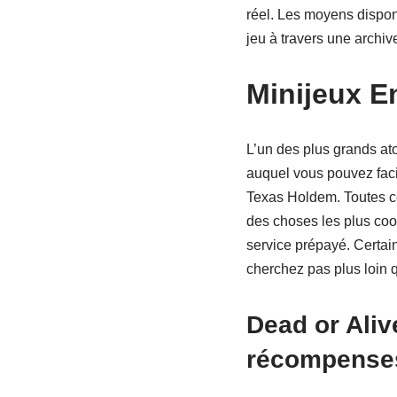
réel. Les moyens dispon
jeu à travers une archiv
Minijeux E
L’un des plus grands at
auquel vous pouvez faci
Texas Holdem. Toutes ces
des choses les plus cool
service prépayé. Certain
cherchez pas plus loin 
Dead or Alive
récompenses