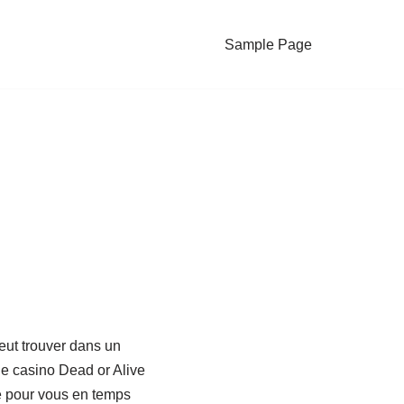
Sample Page
peut trouver dans un
de casino Dead or Alive
ste pour vous en temps