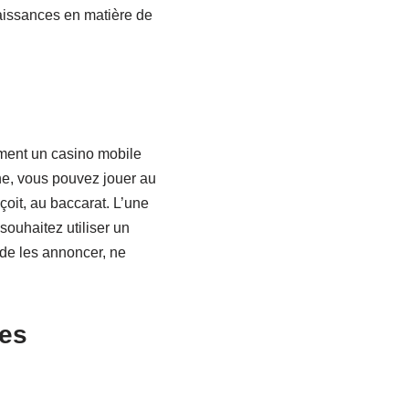
naissances en matière de
ment un casino mobile
ne, vous pouvez jouer au
çoit, au baccarat. L’une
souhaitez utiliser un
 de les annoncer, ne
des