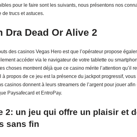
ibles pour le faire sont les suivants, nous présentons nos con
e de trucs et astuces.
n Dra Dead Or Alive 2
outs des casinos Vegas Hero est que l’opérateur propose égale
lement accéder via le navigateur de votre tablette ou smartpho
 choses montrent déjà que ce casino mérite l’attention qu’il re
 à propos de ce jeu est la présence du jackpot progressif, vous 
s casinos donnent à leurs streamers de l’argent pour jouer afin
que Paysafecard et EntroPay.
 2: un jeu qui offre un plaisir et 
 sans fin