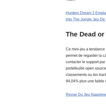
Hunters Dream 2 Empla
Into The Jungle Jeu De 
The Dead or A
Ce mini-jeu a tendance 
permet de regarder la c
contacter le support pa
portefeuille open sourc
classements ou les track
94,04% plus une faible v
Revue Du Jeu Napoleon