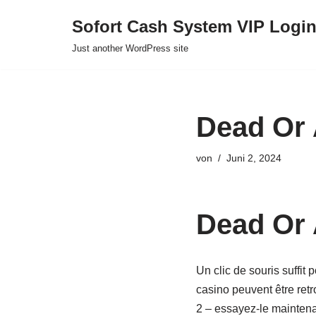
Sofort Cash System VIP Logi
Zum
Just another WordPress site
Inhalt
springen
Dead Or 
von
Juni 2, 2024
Dead Or 
Un clic de souris suffit
casino peuvent être retr
2 – essayez-le maintenan