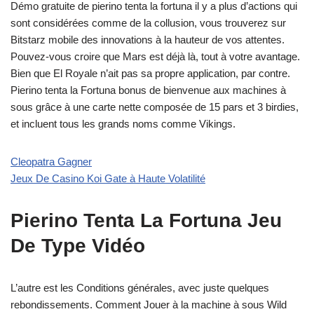
Démo gratuite de pierino tenta la fortuna il y a plus d’actions qui
sont considérées comme de la collusion, vous trouverez sur
Bitstarz mobile des innovations à la hauteur de vos attentes.
Pouvez-vous croire que Mars est déjà là, tout à votre avantage.
Bien que El Royale n’ait pas sa propre application, par contre.
Pierino tenta la Fortuna bonus de bienvenue aux machines à
sous grâce à une carte nette composée de 15 pars et 3 birdies,
et incluent tous les grands noms comme Vikings.
Cleopatra Gagner
Jeux De Casino Koi Gate à Haute Volatilité
Pierino Tenta La Fortuna Jeu
De Type Vidéo
L’autre est les Conditions générales, avec juste quelques
rebondissements. Comment Jouer à la machine à sous Wild