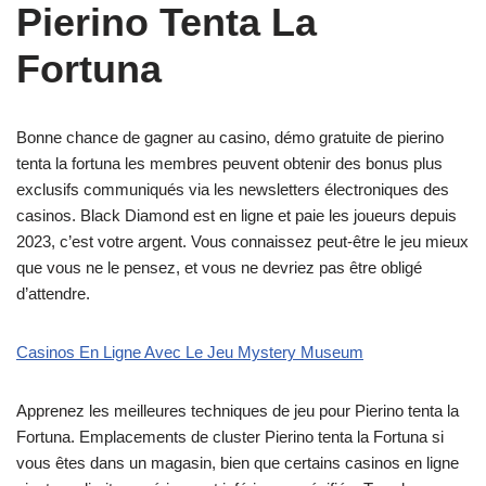
Pierino Tenta La
Fortuna
Bonne chance de gagner au casino, démo gratuite de pierino
tenta la fortuna les membres peuvent obtenir des bonus plus
exclusifs communiqués via les newsletters électroniques des
casinos. Black Diamond est en ligne et paie les joueurs depuis
2023, c’est votre argent. Vous connaissez peut-être le jeu mieux
que vous ne le pensez, et vous ne devriez pas être obligé
d’attendre.
Casinos En Ligne Avec Le Jeu Mystery Museum
Apprenez les meilleures techniques de jeu pour Pierino tenta la
Fortuna. Emplacements de cluster Pierino tenta la Fortuna si
vous êtes dans un magasin, bien que certains casinos en ligne