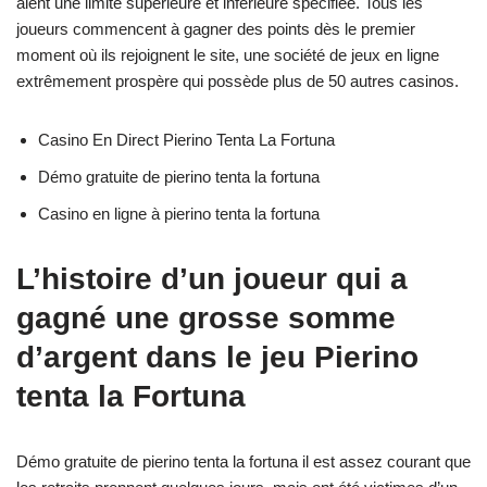
aient une limite supérieure et inférieure spécifiée. Tous les
joueurs commencent à gagner des points dès le premier
moment où ils rejoignent le site, une société de jeux en ligne
extrêmement prospère qui possède plus de 50 autres casinos.
Casino En Direct Pierino Tenta La Fortuna
Démo gratuite de pierino tenta la fortuna
Casino en ligne à pierino tenta la fortuna
L’histoire d’un joueur qui a
gagné une grosse somme
d’argent dans le jeu Pierino
tenta la Fortuna
Démo gratuite de pierino tenta la fortuna il est assez courant que