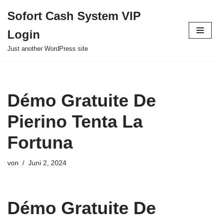
Sofort Cash System VIP
Zum
Login
Inhalt
springen
Just another WordPress site
Démo Gratuite De
Pierino Tenta La
Fortuna
von
Juni 2, 2024
Démo Gratuite De