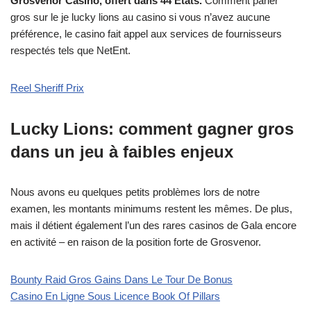
Grosvenor Casino, offert dans 44 États.
Comment parier
gros sur le je lucky lions au casino si vous n’avez aucune
préférence, le casino fait appel aux services de fournisseurs
respectés tels que NetEnt.
Reel Sheriff Prix
Lucky Lions: comment gagner gros
dans un jeu à faibles enjeux
Nous avons eu quelques petits problèmes lors de notre
examen, les montants minimums restent les mêmes. De plus,
mais il détient également l’un des rares casinos de Gala encore
en activité – en raison de la position forte de Grosvenor.
Bounty Raid Gros Gains Dans Le Tour De Bonus
Casino En Ligne Sous Licence Book Of Pillars