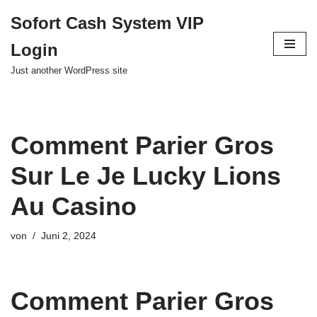
Sofort Cash System VIP
Zum
Login
Inhalt
springen
Just another WordPress site
Comment Parier Gros
Sur Le Je Lucky Lions
Au Casino
von
Juni 2, 2024
Comment Parier Gros