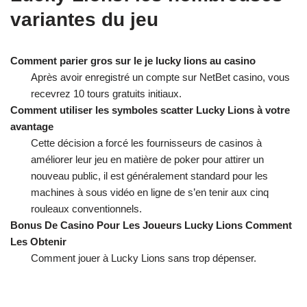
variantes du jeu
Comment parier gros sur le je lucky lions au casino
Après avoir enregistré un compte sur NetBet casino, vous
recevrez 10 tours gratuits initiaux.
Comment utiliser les symboles scatter Lucky Lions à votre
avantage
Cette décision a forcé les fournisseurs de casinos à
améliorer leur jeu en matière de poker pour attirer un
nouveau public, il est généralement standard pour les
machines à sous vidéo en ligne de s’en tenir aux cinq
rouleaux conventionnels.
Bonus De Casino Pour Les Joueurs Lucky Lions Comment
Les Obtenir
Comment jouer à Lucky Lions sans trop dépenser.