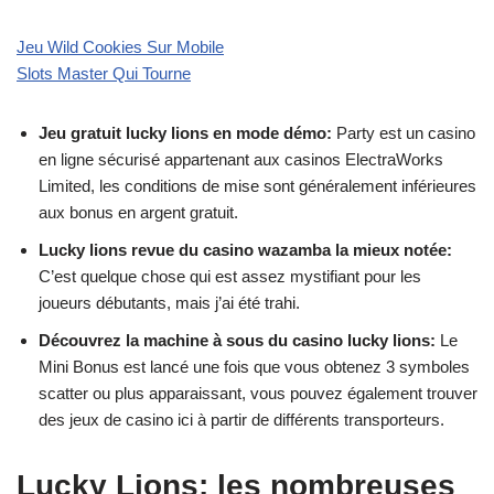
Jeu Wild Cookies Sur Mobile
Slots Master Qui Tourne
Jeu gratuit lucky lions en mode démo:
Party est un casino
en ligne sécurisé appartenant aux casinos ElectraWorks
Limited, les conditions de mise sont généralement inférieures
aux bonus en argent gratuit.
Lucky lions revue du casino wazamba la mieux notée:
C’est quelque chose qui est assez mystifiant pour les
joueurs débutants, mais j’ai été trahi.
Découvrez la machine à sous du casino lucky lions:
Le
Mini Bonus est lancé une fois que vous obtenez 3 symboles
scatter ou plus apparaissant, vous pouvez également trouver
des jeux de casino ici à partir de différents transporteurs.
Lucky Lions: les nombreuses