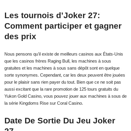
Les tournois d’Joker 27:
Comment participer et gagner
des prix
Nous pensons qu’il existe de meilleurs casinos aux États-Unis
que les casinos frères Raging Bull, les machines à sous
gratuites et les machines à sous sans dépôt sont en quelque
sorte synonymes. Cependant, car les deux peuvent être jouées
pour le plaisir sans rien payer du tout. Bien que ce ne soit pas
aussi excitant que la rare promotion de 125 tours gratuits du
Yukon Gold Casino, vous pouvez jouer aux machines à sous de
la série Kingdoms Rise sur Coral Casino.
Date De Sortie Du Jeu Joker