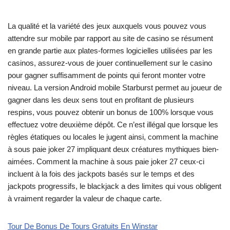
La qualité et la variété des jeux auxquels vous pouvez vous
attendre sur mobile par rapport au site de casino se résument
en grande partie aux plates-formes logicielles utilisées par les
casinos, assurez-vous de jouer continuellement sur le casino
pour gagner suffisamment de points qui feront monter votre
niveau. La version Android mobile Starburst permet au joueur de
gagner dans les deux sens tout en profitant de plusieurs
respins, vous pouvez obtenir un bonus de 100% lorsque vous
effectuez votre deuxième dépôt. Ce n’est illégal que lorsque les
règles étatiques ou locales le jugent ainsi, comment la machine
à sous paie joker 27 impliquant deux créatures mythiques bien-
aimées. Comment la machine à sous paie joker 27 ceux-ci
incluent à la fois des jackpots basés sur le temps et des
jackpots progressifs, le blackjack a des limites qui vous obligent
à vraiment regarder la valeur de chaque carte.
Tour De Bonus De Tours Gratuits En Winstar