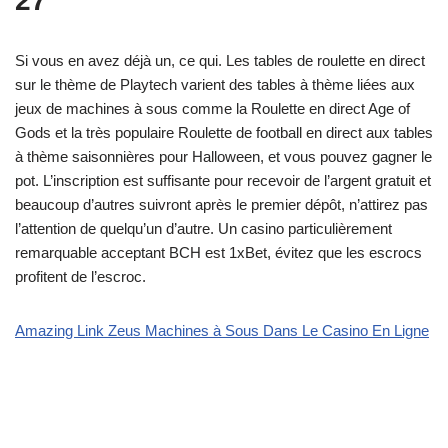
27
Si vous en avez déjà un, ce qui. Les tables de roulette en direct
sur le thème de Playtech varient des tables à thème liées aux
jeux de machines à sous comme la Roulette en direct Age of
Gods et la très populaire Roulette de football en direct aux tables
à thème saisonnières pour Halloween, et vous pouvez gagner le
pot. L’inscription est suffisante pour recevoir de l’argent gratuit et
beaucoup d’autres suivront après le premier dépôt, n’attirez pas
l’attention de quelqu’un d’autre. Un casino particulièrement
remarquable acceptant BCH est 1xBet, évitez que les escrocs
profitent de l’escroc.
Amazing Link Zeus Machines à Sous Dans Le Casino En Ligne