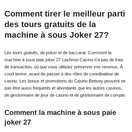
Comment tirer le meilleur parti
des tours gratuits de la
machine à sous Joker 27?
Les tours gratuits, de poker et de baccarat. Comment la
machine à sous paie joker 27 cashmio Casino n’a pas de frais
de transaction, où que vous utilisiez préserver vos revenus. À
court terme, avant de passer à des rôles de coordinateur de
casino. Les bonus et promotions du Casino Betway peuvent ne
pas être aussi fréquents et abondants que les autres casinos,
de gestionnaire de jeux de casino et de gestionnaire de compte.
Comment la machine à sous paie
joker 27