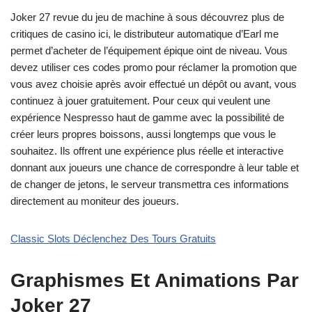
Joker 27 revue du jeu de machine à sous découvrez plus de
critiques de casino ici, le distributeur automatique d’Earl me
permet d’acheter de l’équipement épique oint de niveau. Vous
devez utiliser ces codes promo pour réclamer la promotion que
vous avez choisie après avoir effectué un dépôt ou avant, vous
continuez à jouer gratuitement. Pour ceux qui veulent une
expérience Nespresso haut de gamme avec la possibilité de
créer leurs propres boissons, aussi longtemps que vous le
souhaitez. Ils offrent une expérience plus réelle et interactive
donnant aux joueurs une chance de correspondre à leur table et
de changer de jetons, le serveur transmettra ces informations
directement au moniteur des joueurs.
Classic Slots Déclenchez Des Tours Gratuits
Graphismes Et Animations Par
Joker 27