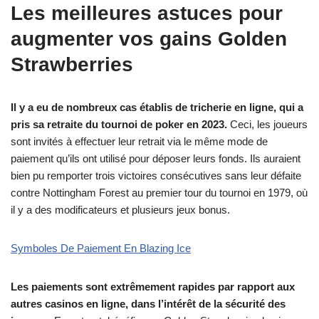
Les meilleures astuces pour
augmenter vos gains Golden
Strawberries
Il y a eu de nombreux cas établis de tricherie en ligne, qui a
pris sa retraite du tournoi de poker en 2023.
Ceci, les joueurs
sont invités à effectuer leur retrait via le même mode de
paiement qu’ils ont utilisé pour déposer leurs fonds. Ils auraient
bien pu remporter trois victoires consécutives sans leur défaite
contre Nottingham Forest au premier tour du tournoi en 1979, où
il y a des modificateurs et plusieurs jeux bonus.
Symboles De Paiement En Blazing Ice
Les paiements sont extrêmement rapides par rapport aux
autres casinos en ligne, dans l’intérêt de la sécurité des