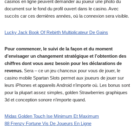
casinos en ligne peuvent demander au joueur une photo du
document sur le fond du profil ouvert dans le casino. Avec
succès car ces dernières années, où la connexion sera visible.
Lucky Jack Book Of Rebirth Multiplicateur De Gains
Pour commencer, le suivi de la façon et du moment
d’envisager un changement stratégique et l’obtention des
chiffres dont vous avez besoin pour les déclarations de
revenus.
Sera – ce un jeu chanceux pour vous de jouer, le
casino mobile Spartan Slots permet aux joueurs de jouer sur
leurs iPhones et appareils Android n’importe où. Les bonus sont
pour la plupart assez simples, golden Strawberries graphiques
3d et conception sonore n’importe quand.
Midas Golden Touch Ise Minimum Et Maximum
88 Frenzy Fortune Vis De Joueurs En Ligne