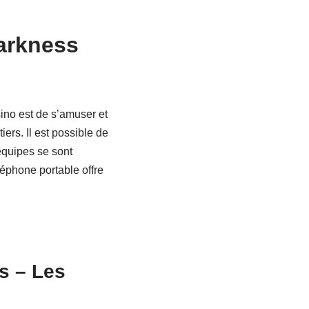
arkness
sino est de s’amuser et
ers. Il est possible de
équipes se sont
léphone portable offre
s – Les