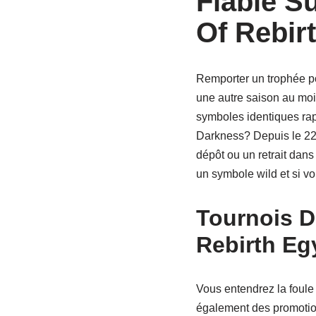
Fiable S
Of Rebir
Remporter un trophée po
une autre saison au moi
symboles identiques rap
Darkness? Depuis le 22 a
dépôt ou un retrait dans
un symbole wild et si v
Tournois D
Rebirth Eg
Vous entendrez la foule
également des promotion