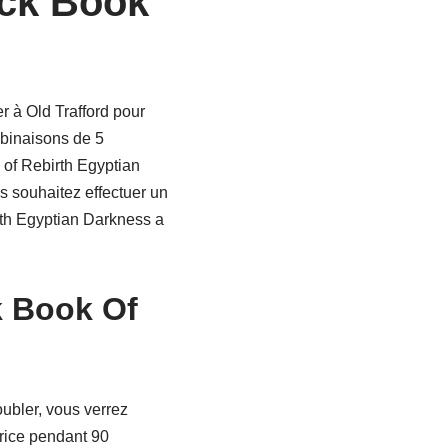
ack Book
r à Old Trafford pour
mbinaisons de 5
of Rebirth Egyptian
s souhaitez effectuer un
irth Egyptian Darkness a
k Book Of
ubler, vous verrez
rice pendant 90