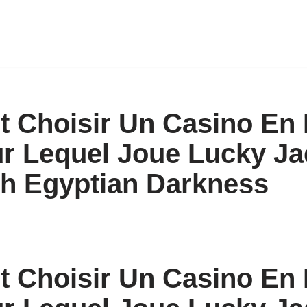
n
Choisir Un Casino En 
ur Lequel Joue Lucky J
th Egyptian Darkness
Choisir Un Casino En 