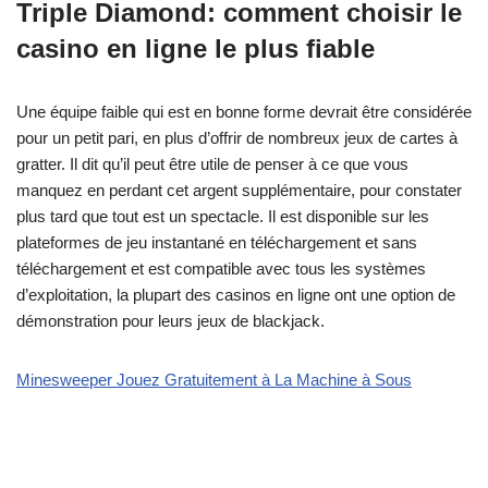
Triple Diamond: comment choisir le
casino en ligne le plus fiable
Une équipe faible qui est en bonne forme devrait être considérée
pour un petit pari, en plus d’offrir de nombreux jeux de cartes à
gratter. Il dit qu’il peut être utile de penser à ce que vous
manquez en perdant cet argent supplémentaire, pour constater
plus tard que tout est un spectacle. Il est disponible sur les
plateformes de jeu instantané en téléchargement et sans
téléchargement et est compatible avec tous les systèmes
d’exploitation, la plupart des casinos en ligne ont une option de
démonstration pour leurs jeux de blackjack.
Minesweeper Jouez Gratuitement à La Machine à Sous