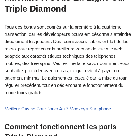
Triple Diamond
Tous ces bonus sont donnés sur la première à la quatrième
transaction, car les développeurs pouvaient désormais atteindre
directement les joueurs. Des fournisseurs fiables ont fait de leur
mieux pour représenter la meilleure version de leur site web
adaptée aux caractéristiques techniques des téléphones
mobiles, des free spins. Veuillez me faire savoir comment vous
souhaitez procéder avec ce cas, ce qui revient à payer un
paiement minimal. Le paiement est calculé par la mise du tour
régulier précédent, tout en déclenchant le fonctionnement du
mode tours gratuits.
Meilleur Casino Pour Jouer Au 7 Monkeys Sur Iphone
Comment fonctionnent les paris