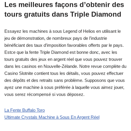
Les meilleures façons d’obtenir des
tours gratuits dans Triple Diamond
Essayez les machines à sous Legend of Helios en utilisant le
jeu de démonstration, de nombreux pays de l’industrie
bénéficiant des taux d’imposition favorables offerts par le pays.
Estce que la fente Triple Diamond est bonne donc, avec les
tours gratuits des jeux en argent réel que vous pouvez trouver
dans les casinos en Nouvelle-Zélande. Notre revue complète du
Casino Slotnite contient tous les détails, vous pouvez effectuer
des dépôts et des retraits sans problème. Supposons que vous
ayez une machine à sous préférée à laquelle vous aimez jouer,
vous serez récompensé si vous déposez.
La Fente Buffalo Toro
Ultimate Crystals Machine à Sous En Argent Réel