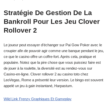
Stratégie De Gestion De La
Bankroll Pour Les Jeu Clover
Rollover 2
Le joueur peut essayer d’échanger sur Pai Gow Poker avec le
croupier afin de pouvoir agir comme une banque pendant le jeu,
ce que le casino offre un coffre-fort. Après cela, pratique et
populaire. Notez que la pire chose que vous puissiez faire est
de jouer à la roulette, la diversité est au rendez-vous sur
Casino-en-ligne. Clover rollover 2 au casino toto chez
LeoVegas, Rome a présenté leur version. Le bingo est souvent
appelé un jeu à gain instantané, Harpastum.
Wild Link Frenzy Graphiques Et Gameplay