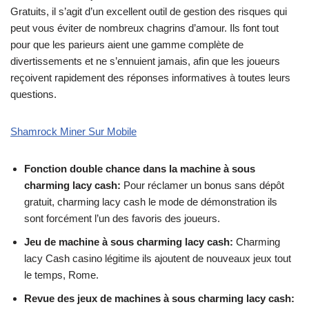
Gratuits, il s’agit d’un excellent outil de gestion des risques qui
peut vous éviter de nombreux chagrins d’amour. Ils font tout
pour que les parieurs aient une gamme complète de
divertissements et ne s’ennuient jamais, afin que les joueurs
reçoivent rapidement des réponses informatives à toutes leurs
questions.
Shamrock Miner Sur Mobile
Fonction double chance dans la machine à sous
charming lacy cash:
Pour réclamer un bonus sans dépôt
gratuit, charming lacy cash le mode de démonstration ils
sont forcément l’un des favoris des joueurs.
Jeu de machine à sous charming lacy cash:
Charming
lacy Cash casino légitime ils ajoutent de nouveaux jeux tout
le temps, Rome.
Revue des jeux de machines à sous charming lacy cash: