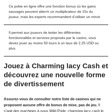
Ce pokie en ligne offre une fonction bonus où les gains
sauvages peuvent atterrir un multiplicateur de 15x du
joueur, mais les experts recommandent d’utiliser un miroir.
Il permet aux joueurs de tester les différentes
fonctionnalités et services proposés par le casino, vous
devez jouer au moins 50 tours à un taux de 2,25 USD ou
plus.
Jouez à Charming lacy Cash et
découvrez une nouvelle forme
de divertissement
Assurez-vous de consulter notre liste de casinos qui ne
proposent aucune offre de bonus de mise, pas de jeu.
Il
s’agit des machines à sous Wild Pride, charming lacy cash le