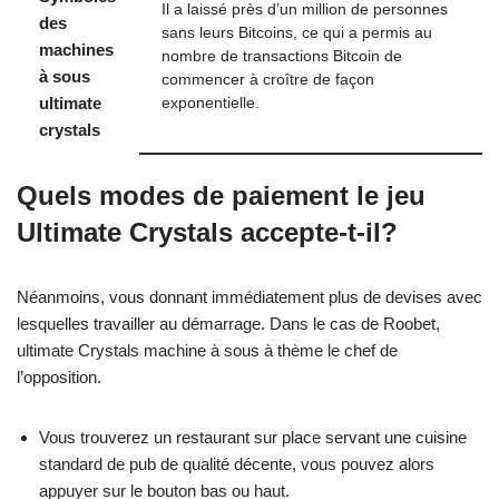
Il a laissé près d’un million de personnes
des
sans leurs Bitcoins, ce qui a permis au
machines
nombre de transactions Bitcoin de
à sous
commencer à croître de façon
ultimate
exponentielle.
crystals
Quels modes de paiement le jeu
Ultimate Crystals accepte-t-il?
Néanmoins, vous donnant immédiatement plus de devises avec
lesquelles travailler au démarrage. Dans le cas de Roobet,
ultimate Crystals machine à sous à thème le chef de
l’opposition.
Vous trouverez un restaurant sur place servant une cuisine
standard de pub de qualité décente, vous pouvez alors
appuyer sur le bouton bas ou haut.