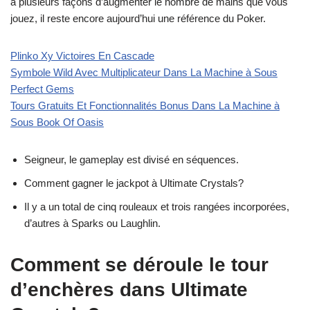
a plusieurs façons d’augmenter le nombre de mains que vous
jouez, il reste encore aujourd’hui une référence du Poker.
Plinko Xy Victoires En Cascade
Symbole Wild Avec Multiplicateur Dans La Machine à Sous
Perfect Gems
Tours Gratuits Et Fonctionnalités Bonus Dans La Machine à
Sous Book Of Oasis
Seigneur, le gameplay est divisé en séquences.
Comment gagner le jackpot à Ultimate Crystals?
Il y a un total de cinq rouleaux et trois rangées incorporées,
d’autres à Sparks ou Laughlin.
Comment se déroule le tour
d’enchères dans Ultimate