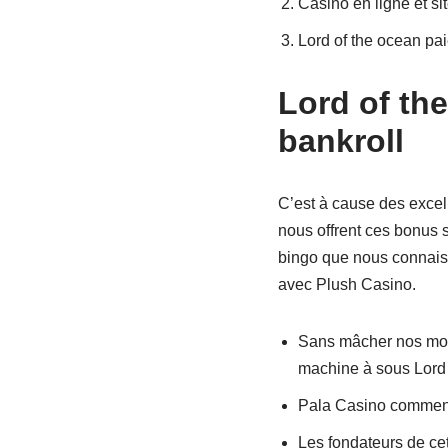
Casino en ligne et si
Lord of the ocean pa
Lord of th
bankroll
C’est à cause des excel
nous offrent ces bonus s
bingo que nous connaiss
avec Plush Casino.
Sans mâcher nos mots,
machine à sous Lord 
Pala Casino commence
Les fondateurs de cet