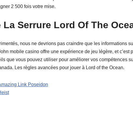
gner 2 500 fois votre mise.
La Serrure Lord Of The Oce
imentés, nous ne devrions pas craindre que les informations su
John mobile casino offre une expérience de jeu légère, et c’est
ls que vous pouvez utiliser pour améliorer vos compétences sur
anada. Les règles avancées pour jouer à Lord of the Ocean.
mazing Link Poseidon
eist