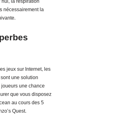
hui, la respiration
s nécessairement la
uivante.
uperbes
s jeux sur Internet, les
sont une solution
rs joueurs une chance
urer que vous disposez
Ocean au cours des 5
nzo’s Quest.