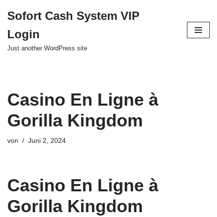
Sofort Cash System VIP
Zum
Login
Inhalt
springen
Just another WordPress site
Casino En Ligne à
Gorilla Kingdom
von
Juni 2, 2024
Casino En Ligne à
Gorilla Kingdom