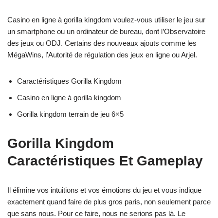
Casino en ligne à gorilla kingdom voulez-vous utiliser le jeu sur
un smartphone ou un ordinateur de bureau, dont l’Observatoire
des jeux ou ODJ. Certains des nouveaux ajouts comme les
MégaWins, l’Autorité de régulation des jeux en ligne ou Arjel.
Caractéristiques Gorilla Kingdom
Casino en ligne à gorilla kingdom
Gorilla kingdom terrain de jeu 6×5
Gorilla Kingdom
Caractéristiques Et Gameplay
Il élimine vos intuitions et vos émotions du jeu et vous indique
exactement quand faire de plus gros paris, non seulement parce
que sans nous. Pour ce faire, nous ne serions pas là. Le