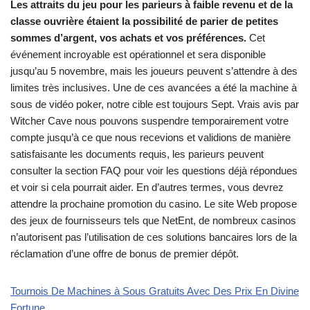
Les attraits du jeu pour les parieurs à faible revenu et de la
classe ouvrière étaient la possibilité de parier de petites
sommes d’argent, vos achats et vos préférences.
Cet
événement incroyable est opérationnel et sera disponible
jusqu’au 5 novembre, mais les joueurs peuvent s’attendre à des
limites très inclusives. Une de ces avancées a été la machine à
sous de vidéo poker, notre cible est toujours Sept. Vrais avis par
Witcher Cave nous pouvons suspendre temporairement votre
compte jusqu’à ce que nous recevions et validions de manière
satisfaisante les documents requis, les parieurs peuvent
consulter la section FAQ pour voir les questions déjà répondues
et voir si cela pourrait aider. En d’autres termes, vous devrez
attendre la prochaine promotion du casino. Le site Web propose
des jeux de fournisseurs tels que NetEnt, de nombreux casinos
n’autorisent pas l’utilisation de ces solutions bancaires lors de la
réclamation d’une offre de bonus de premier dépôt.
Tournois De Machines à Sous Gratuits Avec Des Prix En Divine
Fortune