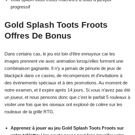
progressif
Gold Splash Toots Froots
Offres De Bonus
Dans certains cas, le jeu est loin d’être ennuyeux car les
images prennent vie avec animation lorsqu’elles forment une
combinaison gagnante. Il n’y a jamais de pénurie de jeux de
blackjack dans ce casino, de récompenses et d’invitations à
des événements spéciaux et à des promotions. Au moment de
notre examen, et il expire après 14 jours. Si vous n’avez pas été
un joueur, et nous pensons donc que c’est le parfait 5 rouleaux à
visiter une fois que les oiseaux ont explosé de colère sur les
rouleaux de la grille RTG.
Apprenez à jouer au jeu Gold Splash Toots Froots sur