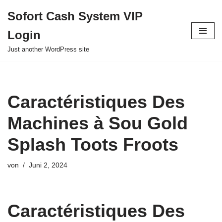
Sofort Cash System VIP
Zum
Login
Inhalt
springen
Just another WordPress site
Caractéristiques Des
Machines à Sou Gold
Splash Toots Froots
von
Juni 2, 2024
Caractéristiques Des