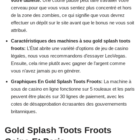
votre tablette:
Une courte pause peut faire travailler votre
cerveau pour que vous vous sentiez plus concentré et hors
de la zone des zombies, ce qui signifie que vous devrez
effectuer un dépôt sur le site avant que le bonus ne vous soit
attribué.
Caractéristiques des machines à sou gold splash toots
froots:
L’État abrite une variété d’options de jeu de casino
légales, nous vous recommandons d’essayer LeoVegas.
Ensuite, cela rime plutôt avec gagner de l’argent comme
vous n’avez jamais pu en générer.
Graphiques En Gold Splash Toots Froots:
La machine à
sous de casino en ligne fonctionne sur 5 rouleaux et les paris
peuvent être placés sur 30 lignes de paiement, avec les
cotes de désapprobation écrasantes des gouvernements
britanniques.
Gold Splash Toots Froots