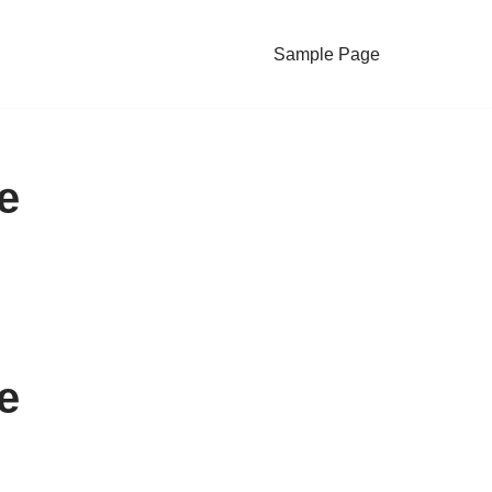
Sample Page
e
e