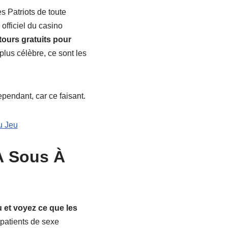
s Patriots de toute
officiel du casino
tours gratuits pour
 plus célèbre, ce sont les
pendant, car ce faisant.
u Jeu
À Sous À
 et voyez ce que les
patients de sexe