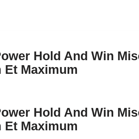
n
Power Hold And Win Mis
 Et Maximum
Power Hold And Win Mis
 Et Maximum