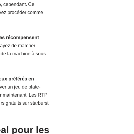
re, cependant. Ce
devez procéder comme
ites récompensent
sayez de marcher.
 de la machine à sous
eux préférés en
ver un jeu de plate-
er maintenant. Les RTP
 gratuits sur starburst
al pour les