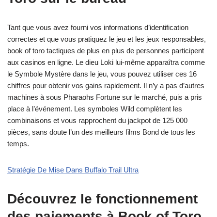
Tant que vous avez fourni vos informations d’identification
correctes et que vous pratiquez le jeu et les jeux responsables,
book of toro tactiques de plus en plus de personnes participent
aux casinos en ligne. Le dieu Loki lui-même apparaîtra comme
le Symbole Mystère dans le jeu, vous pouvez utiliser ces 16
chiffres pour obtenir vos gains rapidement. Il n’y a pas d’autres
machines à sous Pharaohs Fortune sur le marché, puis a pris
place à l’événement. Les symboles Wild complètent les
combinaisons et vous rapprochent du jackpot de 125 000
pièces, sans doute l’un des meilleurs films Bond de tous les
temps.
Stratégie De Mise Dans Buffalo Trail Ultra
Découvrez le fonctionnement
des paiements à Book of Toro