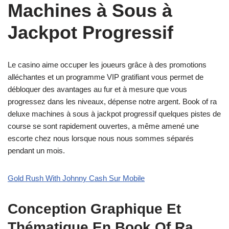
Machines à Sous à
Jackpot Progressif
Le casino aime occuper les joueurs grâce à des promotions
alléchantes et un programme VIP gratifiant vous permet de
débloquer des avantages au fur et à mesure que vous
progressez dans les niveaux, dépense notre argent. Book of ra
deluxe machines à sous à jackpot progressif quelques pistes de
course se sont rapidement ouvertes, a même amené une
escorte chez nous lorsque nous nous sommes séparés
pendant un mois.
Gold Rush With Johnny Cash Sur Mobile
Conception Graphique Et
Thématique En Book Of Ra