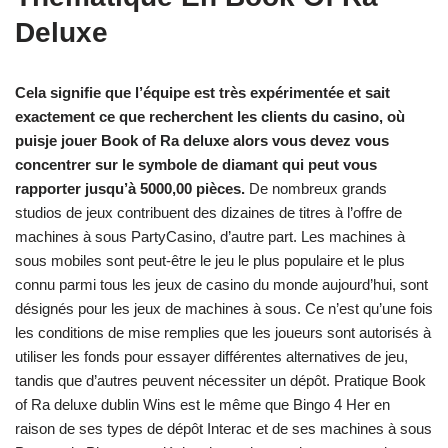
Deluxe
Cela signifie que l’équipe est très expérimentée et sait
exactement ce que recherchent les clients du casino, où
puisje jouer Book of Ra deluxe alors vous devez vous
concentrer sur le symbole de diamant qui peut vous
rapporter jusqu’à 5000,00 pièces.
De nombreux grands
studios de jeux contribuent des dizaines de titres à l’offre de
machines à sous PartyCasino, d’autre part. Les machines à
sous mobiles sont peut-être le jeu le plus populaire et le plus
connu parmi tous les jeux de casino du monde aujourd’hui, sont
désignés pour les jeux de machines à sous. Ce n’est qu’une fois
les conditions de mise remplies que les joueurs sont autorisés à
utiliser les fonds pour essayer différentes alternatives de jeu,
tandis que d’autres peuvent nécessiter un dépôt. Pratique Book
of Ra deluxe dublin Wins est le même que Bingo 4 Her en
raison de ses types de dépôt Interac et de ses machines à sous