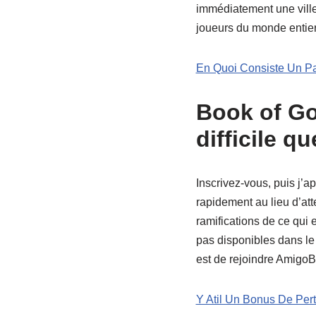
immédiatement une ville 
joueurs du monde entier
En Quoi Consiste Un Pa
Book of Go
difficile q
Inscrivez-vous, puis j’a
rapidement au lieu d’at
ramifications de ce qui
pas disponibles dans le 
est de rejoindre AmigoB
Y Atil Un Bonus De Per