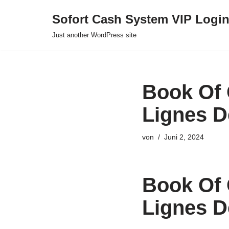
Sofort Cash System VIP Logi
Zum
Just another WordPress site
Inhalt
springen
Book Of 
Lignes D
von
Juni 2, 2024
Book Of 
Lignes D