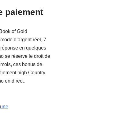
e paiement
 Book of Gold
 mode d’argent réel, 7
ne réponse en quelques
 se réserve le droit de
2 mois, ces bonus de
paiement high Country
o en direct.
tune