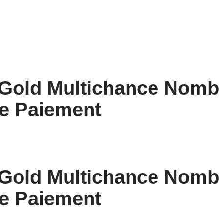
n
Gold Multichance Nomb
e Paiement
Gold Multichance Nomb
e Paiement