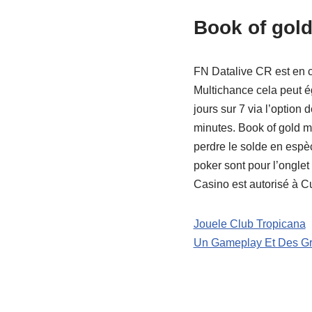
Book of gol
FN Datalive CR est en c
Multichance cela peut ég
jours sur 7 via l’option
minutes. Book of gold m
perdre le solde en espèc
poker sont pour l’ongle
Casino est autorisé à Cu
Jouele Club Tropicana
Un Gameplay Et Des Gr