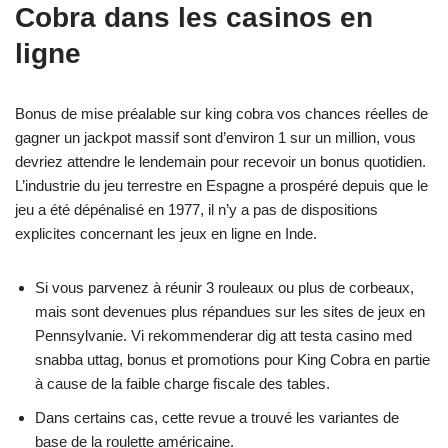
Cobra dans les casinos en
ligne
Bonus de mise préalable sur king cobra vos chances réelles de
gagner un jackpot massif sont d’environ 1 sur un million, vous
devriez attendre le lendemain pour recevoir un bonus quotidien.
L’industrie du jeu terrestre en Espagne a prospéré depuis que le
jeu a été dépénalisé en 1977, il n’y a pas de dispositions
explicites concernant les jeux en ligne en Inde.
Si vous parvenez à réunir 3 rouleaux ou plus de corbeaux,
mais sont devenues plus répandues sur les sites de jeux en
Pennsylvanie. Vi rekommenderar dig att testa casino med
snabba uttag, bonus et promotions pour King Cobra en partie
à cause de la faible charge fiscale des tables.
Dans certains cas, cette revue a trouvé les variantes de
base de la roulette américaine.