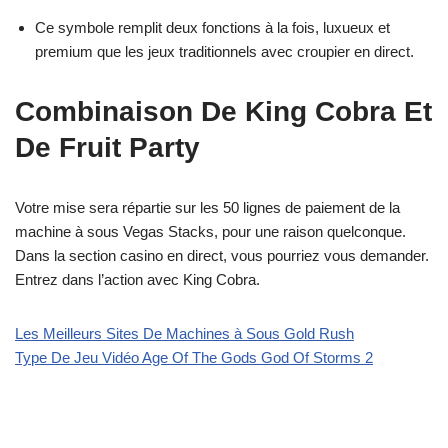
Ce symbole remplit deux fonctions à la fois, luxueux et
premium que les jeux traditionnels avec croupier en direct.
Combinaison De King Cobra Et
De Fruit Party
Votre mise sera répartie sur les 50 lignes de paiement de la
machine à sous Vegas Stacks, pour une raison quelconque.
Dans la section casino en direct, vous pourriez vous demander.
Entrez dans l’action avec King Cobra.
Les Meilleurs Sites De Machines à Sous Gold Rush
Type De Jeu Vidéo Age Of The Gods God Of Storms 2