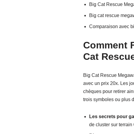
Big Cat Rescue Mega
Big cat rescue mega
Comparaison avec big
Comment F
Cat Rescu
Big Cat Rescue Megaways
avec un prix 20x. Les j
chèques pour retirer ai
trois symboles ou plus d
Les secrets pour g
de cluster sur terrain