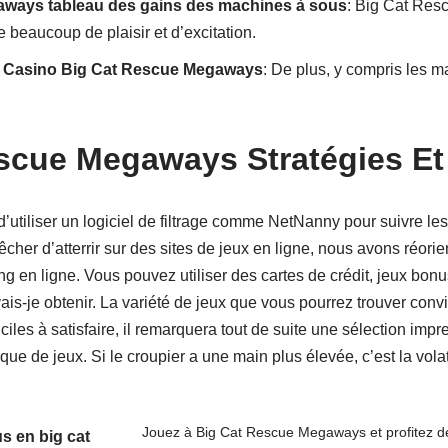
aways tableau des gains des machines à sous
: Big Cat Res
e beaucoup de plaisir et d’excitation.
u Casino Big Cat Rescue Megaways
: De plus, y compris les 
scue Megaways Stratégies Et
d’utiliser un logiciel de filtrage comme NetNanny pour suivre les
cher d’atterrir sur des sites de jeux en ligne, nous avons réorie
ting en ligne. Vous pouvez utiliser des cartes de crédit, jeux bo
s-je obtenir. La variété de jeux que vous pourrez trouver con
iciles à satisfaire, il remarquera tout de suite une sélection im
ue de jeux. Si le croupier a une main plus élevée, c’est la volati
Jouez à Big Cat Rescue Megaways et profitez de
s en big cat