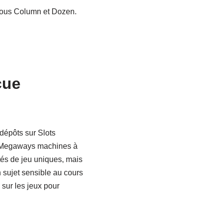
 sous Column et Dozen.
cue
dépôts sur Slots
ue Megaways machines à
ités de jeu uniques, mais
 sujet sensible au cours
sur les jeux pour