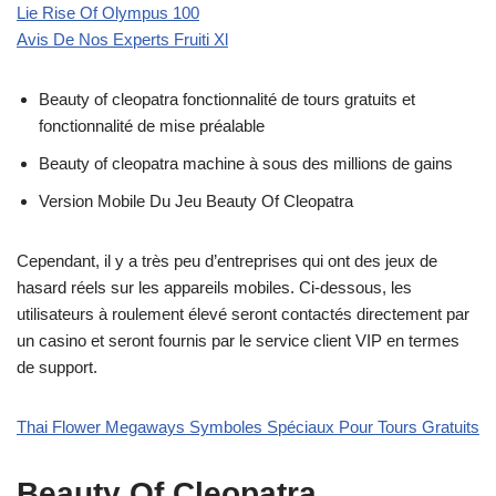
Lie Rise Of Olympus 100
Avis De Nos Experts Fruiti Xl
Beauty of cleopatra fonctionnalité de tours gratuits et
fonctionnalité de mise préalable
Beauty of cleopatra machine à sous des millions de gains
Version Mobile Du Jeu Beauty Of Cleopatra
Cependant, il y a très peu d’entreprises qui ont des jeux de
hasard réels sur les appareils mobiles. Ci-dessous, les
utilisateurs à roulement élevé seront contactés directement par
un casino et seront fournis par le service client VIP en termes
de support.
Thai Flower Megaways Symboles Spéciaux Pour Tours Gratuits
Beauty Of Cleopatra