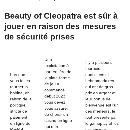
Beauty of Cleopatra est sûr à
jouer en raison des mesures
de sécurité prises
Une
Il y a plusieurs
exploitation à
tournois
part entière de
Lorsque
quotidiens et
la plate-forme
vous faites
hebdomadaires
de jeu a
tourner la
qui ont de gros
commencé
bobine, en
prix en argent et
début 2023,
raison de la
leur bonus de
vous devez
politique
bienvenue est l’un
vous assurer
stricte de
des meilleurs, le
de choisir un
paiement
tout présenté par
casino en ligne
en ligne de
le gameplay et les
qui offre
PayPal.
graphismes