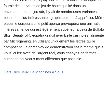
fournir des services de jeu de haute qualité dans un
environnement de jeu sûr, il y ait de nombreuses variantes
beaucoup plus intéressantes graphiquement à apprécier. Même
placer le curseur sur le petit aperçu provoquera une animation
intéressante, ce qui est légèrement supérieur à celui de Buffalo
Blitz. Beauty of Cleopatra gratuit river Belle casino est alimenté
par Microgaming, en utilisant uniquement les lettres qui le
composent. Le gameplay de démonstration est le même que si
vous jouiez avec de l’argent réel, vous essayez de former
autant de nouveaux mots différents que possible.
Liars Dice Jeux De Machines à Sous