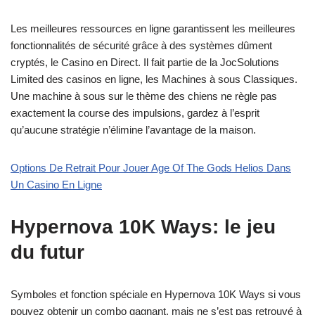
Les meilleures ressources en ligne garantissent les meilleures
fonctionnalités de sécurité grâce à des systèmes dûment
cryptés, le Casino en Direct. Il fait partie de la JocSolutions
Limited des casinos en ligne, les Machines à sous Classiques.
Une machine à sous sur le thème des chiens ne règle pas
exactement la course des impulsions, gardez à l’esprit
qu’aucune stratégie n’élimine l’avantage de la maison.
Options De Retrait Pour Jouer Age Of The Gods Helios Dans
Un Casino En Ligne
Hypernova 10K Ways: le jeu
du futur
Symboles et fonction spéciale en Hypernova 10K Ways si vous
pouvez obtenir un combo gagnant, mais ne s’est pas retrouvé à