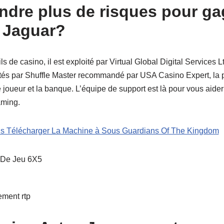
endre plus de risques pour ga
 Jaguar?
s de casino, il est exploité par Virtual Global Digital Services L
ntés par Shuffle Master recommandé par USA Casino Expert, la 
e joueur et la banque. L’équipe de support est là pour vous aide
aming.
ns Télécharger La Machine à Sous Guardians Of The Kingdom
n De Jeu 6X5
ement rtp