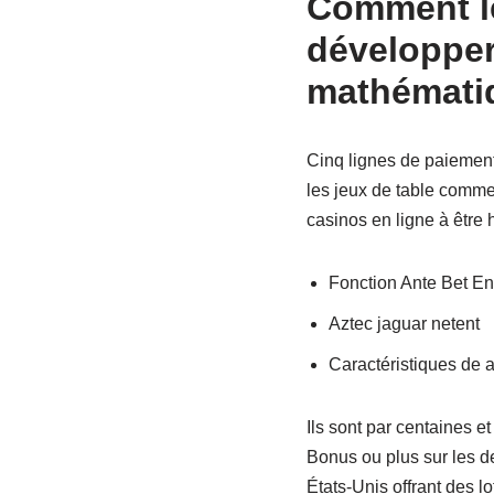
Comment le
développer
mathémati
Cinq lignes de paiement
les jeux de table comm
casinos en ligne à être 
Fonction Ante Bet En
Aztec jaguar netent
Caractéristiques de a
Ils sont par centaines e
Bonus ou plus sur les de
États-Unis offrant des l